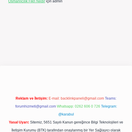
Osmanlıcılık Fikri Nedir
için
admin
s://betexpergir.net/
Reklam ve İletişim:
E-mail:
backlinkpaneli@gmail.com
Teams:
forumhizmeti@gmail.com
Whatsapp: 0262 606 0 726
Telegram:
@karabul
Yasal Uyarı:
Sitemiz, 5651 Sayılı Kanun gereğince Bilgi Teknolojileri ve
İletişim Kurumu (BTK) tarafından onaylanmış bir Yer Sağlayıcı olarak