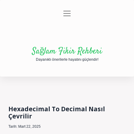
menüyü
Anasayfa
Gizlilik Politikası
Yasal Uyarı
aç
Hakkımızda
Sağlam Fikir Rehberi
Dayanıklı önerilerle hayatını güçlendir!
Hexadecimal To Decimal Nasıl
Çevrilir
Tarih: Mart 22, 2025