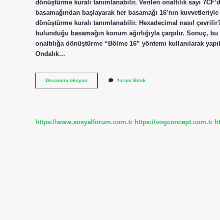
dönüştürme kuralı tanımlanabilir. Verilen onaltılık sayı 7CF’
basamağından başlayarak her basamağı 16’nın kuvvetleriyle ça
dönüştürme kuralı tanımlanabilir. Hexadecimal nasıl çevrilir?
bulunduğu basamağın konum ağırlığıyla çarpılır. Sonuç, bu ç
onaltılığa dönüştürme “Bölme 16” yöntemi kullanılarak yapılı
Ondalık…
Hexadecimal
Devamını okuyun
Yorum Bırak
To
Decimal
Nasıl
Çevrilir
https://www.sosyalforum.com.tr
https://vogconcept.com.tr
h