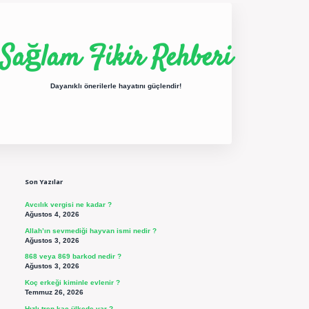
Sağlam Fikir Rehberi
Dayanıklı önerilerle hayatını güçlendir!
Sidebar
ilbet yeni giriş
betexper güncel giriş
https://betexpergir.net/
Son Yazılar
Avcılık vergisi ne kadar ?
Ağustos 4, 2026
Allah’ın sevmediği hayvan ismi nedir ?
Ağustos 3, 2026
868 veya 869 barkod nedir ?
Ağustos 3, 2026
Koç erkeği kiminle evlenir ?
Temmuz 26, 2026
Hızlı tren kaç ülkede var ?