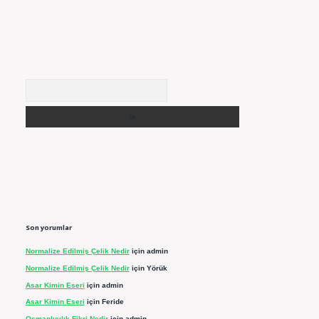
Arama
Son yorumlar
Normalize Edilmiş Çelik Nedir
için
admin
Normalize Edilmiş Çelik Nedir
için
Yörük
Asar Kimin Eseri
için
admin
Asar Kimin Eseri
için
Feride
Osmanlıcılık Fikri Nedir
için
admin