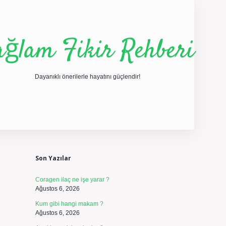
ağlam Fikir Rehberi
Dayanıklı önerilerle hayatını güçlendir!
Sidebar
ilbet yeni giriş
betexper güncel giriş
https://betexpe
Son Yazılar
Coragen ilaç ne işe yarar ?
Ağustos 6, 2026
Kum gibi hangi makam ?
Ağustos 6, 2026