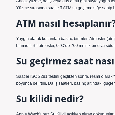
Ancak yüzme, dalış veya duş alma gibi suyla yoğun tema
Yüzme sırasında saatte 3 ATM su geçirmezliğe sahip b
ATM nasıl hesaplanır
Yaygın olarak kullanılan basınç birimleri Atmosfer (atm
birimidir. Bir atmosfer, 0 °C’de 760 mm’lik bir cıva süt
Su geçirmez saat nasıl
Saatler ISO 2281 testini geçtikten sonra, resmi olarak 
boyunca belirtilir. Dalış saatleri, basınç altındaki güçl
Su kilidi nedir?
Apple Watch’unuz Su Kilidi açıkken ekran dokunuşları