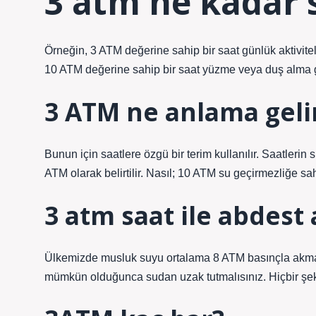
3 atm ne kadar 
Örneğin, 3 ATM değerine sahip bir saat günlük aktivit
10 ATM değerine sahip bir saat yüzme veya duş alma gi
3 ATM ne anlama geli
Bunun için saatlere özgü bir terim kullanılır. Saatler
ATM olarak belirtilir. Nasıl; 10 ATM su geçirmezliğe sa
3 atm saat ile abdest 
Ülkemizde musluk suyu ortalama 8 ATM basınçla akmak
mümkün olduğunca sudan uzak tutmalısınız. Hiçbir şek