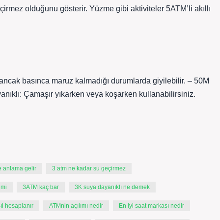
irmez olduğunu gösterir. Yüzme gibi aktiviteler 5ATM’li akıllı
 ancak basınca maruz kalmadığı durumlarda giyilebilir. – 50M
nıklı: Çamaşır yıkarken veya koşarken kullanabilirsiniz.
 anlama gelir
3 atm ne kadar su geçirmez
 mi
3ATM kaç bar
3K suya dayanıklı ne demek
l hesaplanır
ATMnin açılımı nedir
En iyi saat markası nedir