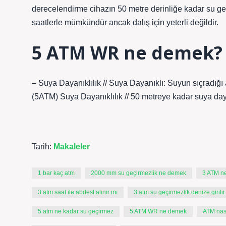
derecelendirme cihazın 50 metre derinliğe kadar su geç
saatlerle mümkündür ancak dalış için yeterli değildir.
5 ATM WR ne demek?
– Suya Dayanıklılık // Suya Dayanıklı: Suyun sıçradığı
(5ATM) Suya Dayanıklılık // 50 metreye kadar suya daya
Tarih:
Makaleler
1 bar kaç atm
2000 mm su geçirmezlik ne demek
3 ATM ne
3 atm saat ile abdest alınır mı
3 atm su geçirmezlik denize girilir
5 atm ne kadar su geçirmez
5 ATM WR ne demek
ATM nası