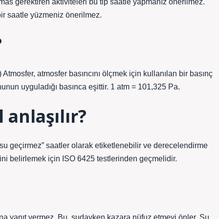
s gerektiren aktiviteleri bu tip saatle yapmanız önerilmez.
ir saatle yüzmeniz önerilmez.
?
) Atmosfer, atmosfer basıncını ölçmek için kullanılan bir basınç
ununun uyguladığı basınca eşittir. 1 atm = 101,325 Pa.
 anlaşılır?
“su geçirmez” saatler olarak etiketlenebilir ve derecelendirme
erini belirlemek için ISO 6425 testlerinden geçmelidir.
na yanıt vermez. Bu, sudayken kazara nüfuz etmeyi önler. Su