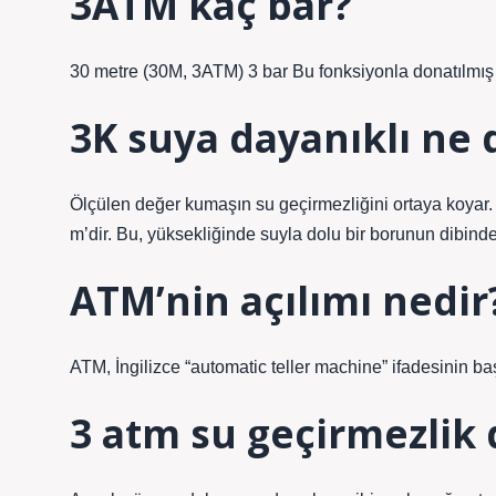
3ATM kaç bar?
30 metre (30M, 3ATM) 3 bar Bu fonksiyonla donatılmış s
3K suya dayanıklı ne
Ölçülen değer kumaşın su geçirmezliğini ortaya koyar
m’dir. Bu, yüksekliğinde suyla dolu bir borunun dibind
ATM’nin açılımı nedir
ATM, İngilizce “automatic teller machine” ifadesinin baş
3 atm su geçirmezlik d