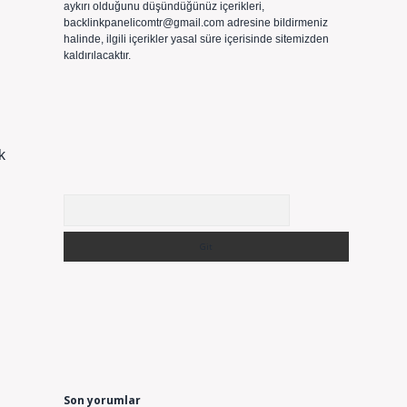
aykırı olduğunu düşündüğünüz içerikleri,
backlinkpanelicomtr@gmail.com
adresine bildirmeniz
halinde, ilgili içerikler yasal süre içerisinde sitemizden
kaldırılacaktır.
k
Arama
Son yorumlar