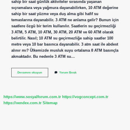
sahip bir saat günlük aktiviteler sırasında yaşanan
sıçramalara veya yağmura dayanabilirken, 10 ATM değerine
sahip bir saat yüzme veya duş alma gibi hafif su
temaslarına dayanabilir. 3 ATM ne anlama gelir? Bunun için
saatlere özgü bir terim kullanılır. Saatlerin su geçirmezliği
3 ATM, 5 ATM, 10 ATM, 30 ATM, 20 ATM ve 60 ATM olarak
belirtilir. Nasıl; 10 ATM su geçirmezliğe sahip saatler 100
metre veya 10 bar basınca dayanabilir. 3 atm saat ile abdest
alınır mı? Ülkemizde musluk suyu ortalama 8 ATM basınçla
akmaktadır. Bu nedenle 3 ATM su…
3
Devamını okuyun
Yorum Bırak
Atm
Ne
Kadar
https://www.sosyalforum.com.tr
https://vogconcept.com.tr
https://vendex.com.tr
Sitemap