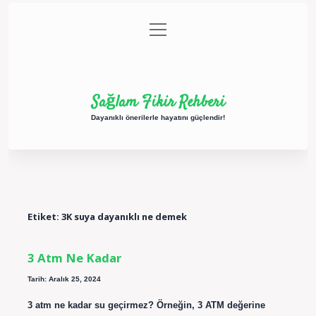
menüyü
Anasayfa
Gizlilik Politikası
Yasal Uyarı
aç
Hakkımızda
Sağlam Fikir Rehberi
Dayanıklı önerilerle hayatını güçlendir!
Etiket:
3K suya dayanıklı ne demek
3 Atm Ne Kadar
Tarih: Aralık 25, 2024
3 atm ne kadar su geçirmez? Örneğin, 3 ATM değerine