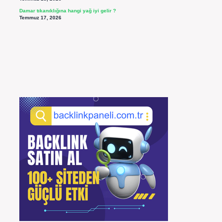
Damar tıkanıklığına hangi yağ iyi gelir ?
Temmuz 17, 2026