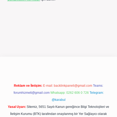
expergir.net/
Reklam ve İletişim:
E-mail:
backlinkpaneli@gmail.com
Teams:
forumhizmeti@gmail.com
Whatsapp: 0262 606 0 726
Telegram:
@karabul
Yasal Uyarı:
Sitemiz, 5651 Sayılı Kanun gereğince Bilgi Teknolojileri ve
İletişim Kurumu (BTK) tarafından onaylanmış bir Yer Sağlayıcı olarak