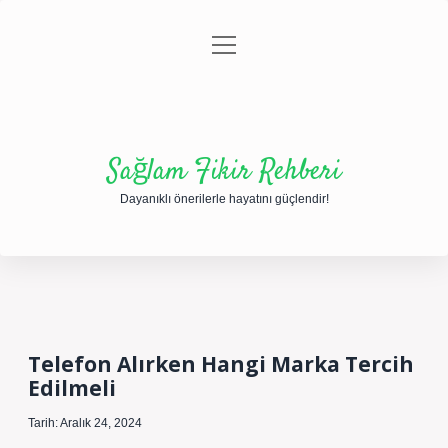
menüyü
Anasayfa
Gizlilik Politikası
Yasal Uyarı
aç
Hakkımızda
Sağlam Fikir Rehberi
Dayanıklı önerilerle hayatını güçlendir!
Telefon Alırken Hangi Marka Tercih
Edilmeli
Tarih: Aralık 24, 2024