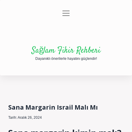
menüyü
Anasayfa
Gizlilik Politikası
Yasal Uyarı
aç
Hakkımızda
Sağlam Fikir Rehberi
Dayanıklı önerilerle hayatını güçlendir!
Sana Margarin Israil Malı Mı
Tarih: Aralık 26, 2024