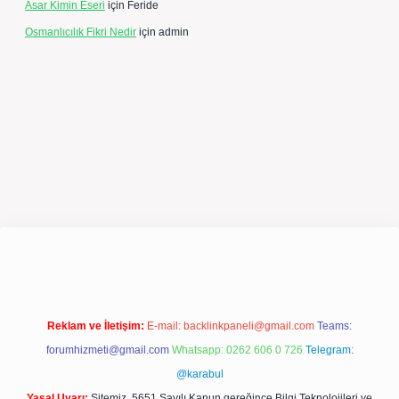
Asar Kimin Eseri
için
Feride
Osmanlıcılık Fikri Nedir
için
admin
expergir.net/
Reklam ve İletişim:
E-mail:
backlinkpaneli@gmail.com
Teams:
forumhizmeti@gmail.com
Whatsapp: 0262 606 0 726
Telegram:
@karabul
Yasal Uyarı:
Sitemiz, 5651 Sayılı Kanun gereğince Bilgi Teknolojileri ve