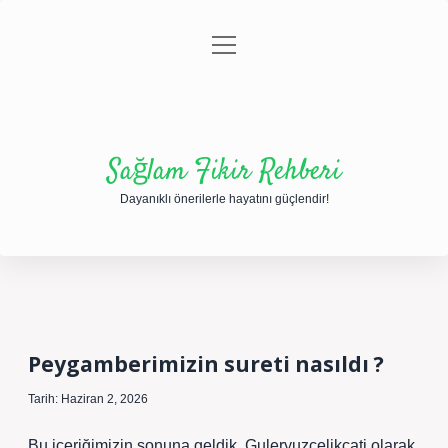
menüyü
Anasayfa
Gizlilik Politikası
Yasal Uyarı
aç
Hakkımızda
Sağlam Fikir Rehberi
Dayanıklı önerilerle hayatını güçlendir!
Peygamberimizin sureti nasıldı ?
Tarih: Haziran 2, 2026
Bu içeriğimizin sonuna geldik. Guleryuzcelikcati olarak