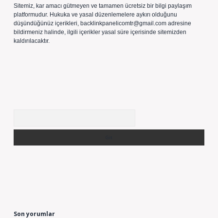
Sitemiz, kar amacı gütmeyen ve tamamen ücretsiz bir bilgi paylaşım
platformudur. Hukuka ve yasal düzenlemelere aykırı olduğunu
düşündüğünüz içerikleri,
backlinkpanelicomtr@gmail.com
adresine
bildirmeniz halinde, ilgili içerikler yasal süre içerisinde sitemizden
kaldırılacaktır.
Arama
Son yorumlar