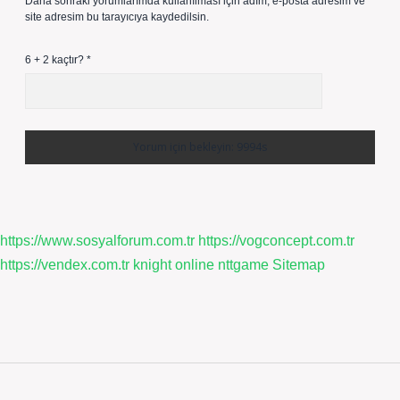
Daha sonraki yorumlarımda kullanılması için adım, e-posta adresim ve
site adresim bu tarayıcıya kaydedilsin.
6 + 2 kaçtır?
*
https://www.sosyalforum.com.tr
https://vogconcept.com.tr
https://vendex.com.tr
knight online
nttgame
Sitemap