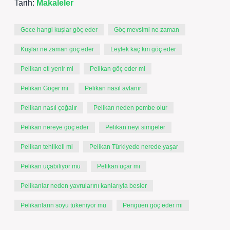
Tarih:
Makaleler
Gece hangi kuşlar göç eder
Göç mevsimi ne zaman
Kuşlar ne zaman göç eder
Leylek kaç km göç eder
Pelikan eti yenir mi
Pelikan göç eder mi
Pelikan Göçer mi
Pelikan nasıl avlanır
Pelikan nasıl çoğalır
Pelikan neden pembe olur
Pelikan nereye göç eder
Pelikan neyi simgeler
Pelikan tehlikeli mi
Pelikan Türkiyede nerede yaşar
Pelikan uçabiliyor mu
Pelikan uçar mı
Pelikanlar neden yavrularını kanlarıyla besler
Pelikanların soyu tükeniyor mu
Penguen göç eder mi