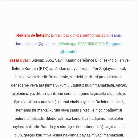
xpergir.net/
Reklam ve İletişim:
E-mail:
backlinkpaneli@gmail.com
Teams:
forumhizmeti@gmail.com
Whatsapp: 0262 606 0 726
Telegram:
@karabul
Yasal Uyarı:
Sitemiz, 5651 Sayılı Kanun gereğince Bilgi Teknolojileri ve
İletişim Kurumu (BTK) tarafından onaylanmış bir Yer Sağlayıcı olarak
hizmet vermektedir. Bu nedenle, sitedeki içerikleri proaktif olarak
denetleme veya araştırma yükümlülüğümüz bulunmamaktadır. Ancak,
üyelerimiz yazdıkları içeriklerin sorumluluğunu taşımakta olup, siteye
üye olarak bu sorumluluğu kabul etmiş sayılırlar. Bu internet sitesi,
herhangi bir marka, kurum veya şahıs şirketi ile hiçbir bağlantısı
bulunmamaktadır. Sitede yalnızca kendi hazırladığımız makaleler
paylaşılmaktadır. Burada yer alan içerikler haber niteliği taşımamakta
olup, gerçek kurum ve kişiler hakkında paylaşım yapılmamaktadır.