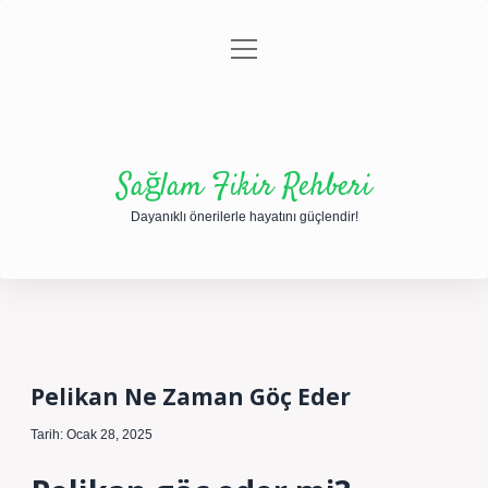
menüyü
Anasayfa
Gizlilik Politikası
Yasal Uyarı
aç
Hakkımızda
Sağlam Fikir Rehberi
Dayanıklı önerilerle hayatını güçlendir!
Pelikan Ne Zaman Göç Eder
Tarih: Ocak 28, 2025