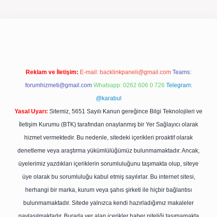
xpergir.net/
Reklam ve İletişim:
E-mail:
backlinkpaneli@gmail.com
Teams:
forumhizmeti@gmail.com
Whatsapp: 0262 606 0 726
Telegram:
@karabul
Yasal Uyarı:
Sitemiz, 5651 Sayılı Kanun gereğince Bilgi Teknolojileri ve
İletişim Kurumu (BTK) tarafından onaylanmış bir Yer Sağlayıcı olarak
hizmet vermektedir. Bu nedenle, sitedeki içerikleri proaktif olarak
denetleme veya araştırma yükümlülüğümüz bulunmamaktadır. Ancak,
üyelerimiz yazdıkları içeriklerin sorumluluğunu taşımakta olup, siteye
üye olarak bu sorumluluğu kabul etmiş sayılırlar. Bu internet sitesi,
herhangi bir marka, kurum veya şahıs şirketi ile hiçbir bağlantısı
bulunmamaktadır. Sitede yalnızca kendi hazırladığımız makaleler
paylaşılmaktadır. Burada yer alan içerikler haber niteliği taşımamakta