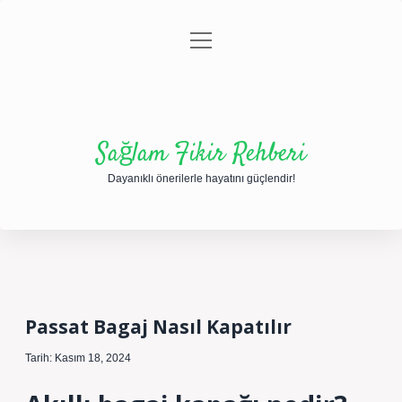
menüyü
Anasayfa
Gizlilik Politikası
Yasal Uyarı
aç
Hakkımızda
Sağlam Fikir Rehberi
Dayanıklı önerilerle hayatını güçlendir!
Passat Bagaj Nasıl Kapatılır
Tarih: Kasım 18, 2024