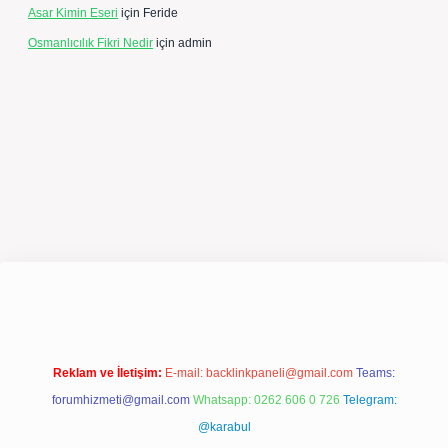
Asar Kimin Eseri
için
Feride
Osmanlıcılık Fikri Nedir
için
admin
ps://betexpergir.net/
Reklam ve İletişim:
E-mail:
backlinkpaneli@gmail.com
Teams:
forumhizmeti@gmail.com
Whatsapp: 0262 606 0 726
Telegram:
@karabul