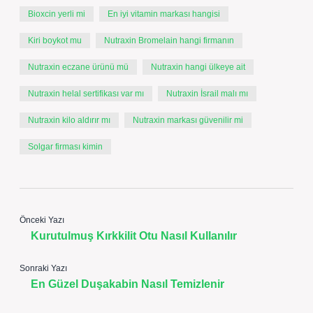
Bioxcin yerli mi
En iyi vitamin markası hangisi
Kiri boykot mu
Nutraxin Bromelain hangi firmanın
Nutraxin eczane ürünü mü
Nutraxin hangi ülkeye ait
Nutraxin helal sertifikası var mı
Nutraxin İsrail malı mı
Nutraxin kilo aldırır mı
Nutraxin markası güvenilir mi
Solgar firması kimin
Önceki Yazı
Kurutulmuş Kırkkilit Otu Nasıl Kullanılır
Sonraki Yazı
En Güzel Duşakabin Nasıl Temizlenir