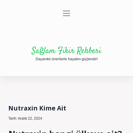
menüyü
Anasayfa
Gizlilik Politikası
Yasal Uyarı
aç
Hakkımızda
Sağlam Fikir Rehberi
Dayanıklı önerilerle hayatını güçlendir!
Nutraxin Kime Ait
Tarih: Aralık 22, 2024