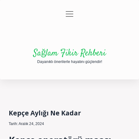
menüyü
Anasayfa
Gizlilik Politikası
Yasal Uyarı
aç
Hakkımızda
Sağlam Fikir Rehberi
Dayanıklı önerilerle hayatını güçlendir!
Kepçe Aylığı Ne Kadar
Tarih: Aralık 24, 2024