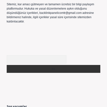
Sitemiz, kar amacı gütmeyen ve tamamen ücretsiz bir bilgi paylaşım
platformudur. Hukuka ve yasal düzenlemelere aykırı olduğunu
düşündüğünüz içerikleri,
backlinkpanelicomtr@gmail.com
adresine
bildirmeniz halinde, ilgili içerikler yasal süre içerisinde sitemizden
kaldırılacaktır.
Arama
Son yorumlar