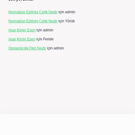
Normalize Edilmiş Çelik Nedir
için
admin
Normalize Edilmiş Çelik Nedir
için
Yörük
Asar Kimin Eseri
için
admin
Asar Kimin Eseri
için
Feride
Osmanlıcılık Fikri Nedir
için
admin
expergir.net/