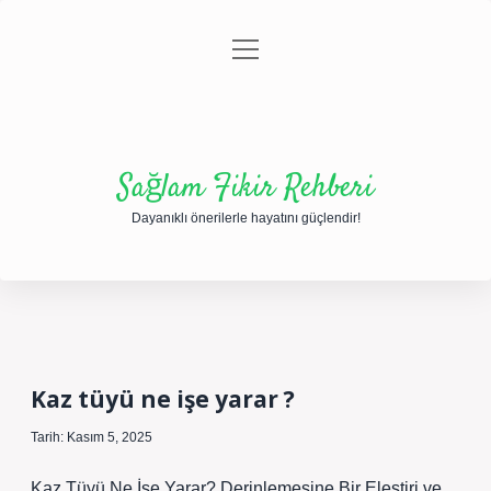
menüyü
Anasayfa
Gizlilik Politikası
Yasal Uyarı
aç
Hakkımızda
Sağlam Fikir Rehberi
Dayanıklı önerilerle hayatını güçlendir!
Kaz tüyü ne işe yarar ?
Tarih: Kasım 5, 2025
Kaz Tüyü Ne İşe Yarar? Derinlemesine Bir Eleştiri ve