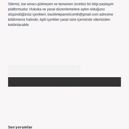
Sitemiz, kar amacı gütmeyen ve tamamen ücretsiz bir bilgi paylaşım
platformudur. Hukuka ve yasal düzenlemelere aykırı olduğunu
düşündüğünüz içerikleri,
backlinkpanelicomtr@gmail.com
adresine
bildirmeniz halinde, ilgili içerikler yasal süre içerisinde sitemizden
kaldırılacaktır.
Arama
Son yorumlar