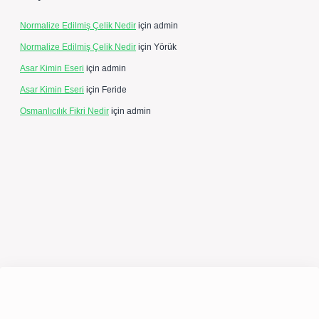
Normalize Edilmiş Çelik Nedir
için
admin
Normalize Edilmiş Çelik Nedir
için
Yörük
Asar Kimin Eseri
için
admin
Asar Kimin Eseri
için
Feride
Osmanlıcılık Fikri Nedir
için
admin
expergir.net/