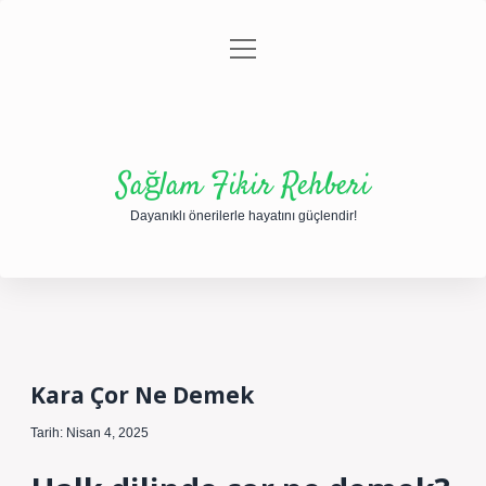
menüyü
Anasayfa
Gizlilik Politikası
Yasal Uyarı
aç
Hakkımızda
Sağlam Fikir Rehberi
Dayanıklı önerilerle hayatını güçlendir!
Kara Çor Ne Demek
Tarih: Nisan 4, 2025