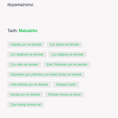
duyamazsınız.
Tarih:
Makaleler
Argoda çor ne demek
Çor çıksın ne demek
Çor değmek ne demek
Çor değmiş ne demek
Çor oldu ne demek
Eski Türklerde çor ne demek
Güzelden yar çirkinden çor eksik olmaz ne demek
Halk dilinde çor ne demek
Karaçor nedir
Karsta çor ne demek
Rizede mısıra ne denir
Zaar hangi yöreye ait