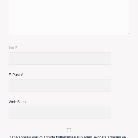
İsim*
E-Posta*
Web Sitesi
Daha sonraki yorumlarımda kullanılması için adım, e-posta adresim ve