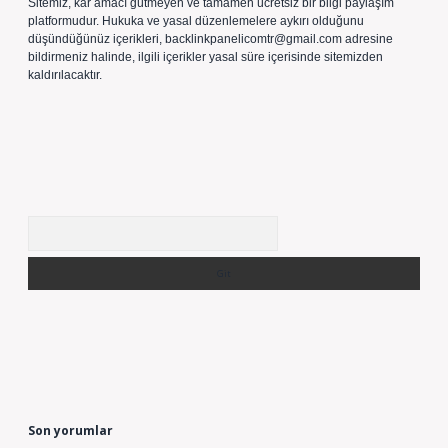
Sitemiz, kar amacı gütmeyen ve tamamen ücretsiz bir bilgi paylaşım
platformudur. Hukuka ve yasal düzenlemelere aykırı olduğunu
düşündüğünüz içerikleri,
backlinkpanelicomtr@gmail.com
adresine
bildirmeniz halinde, ilgili içerikler yasal süre içerisinde sitemizden
kaldırılacaktır.
Arama
Son yorumlar