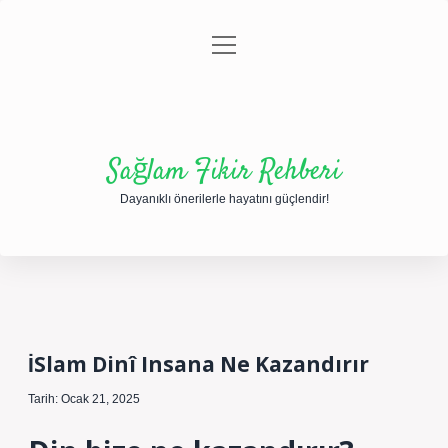
menüyü
Anasayfa
Gizlilik Politikası
Yasal Uyarı
aç
Hakkımızda
Sağlam Fikir Rehberi
Dayanıklı önerilerle hayatını güçlendir!
İSlam Dinî Insana Ne Kazandırır
Tarih: Ocak 21, 2025