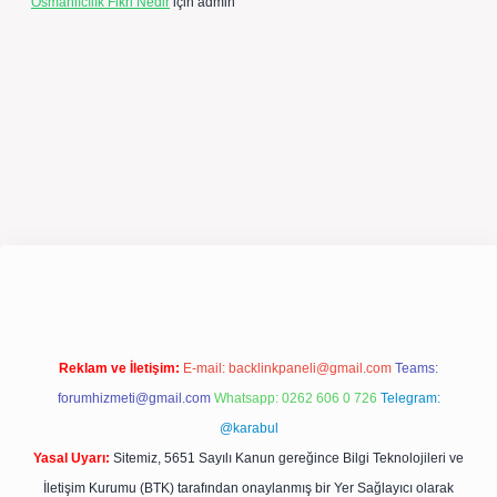
Osmanlıcılık Fikri Nedir
için
admin
xpergir.net/
Reklam ve İletişim:
E-mail:
backlinkpaneli@gmail.com
Teams:
forumhizmeti@gmail.com
Whatsapp: 0262 606 0 726
Telegram:
@karabul
Yasal Uyarı:
Sitemiz, 5651 Sayılı Kanun gereğince Bilgi Teknolojileri ve
İletişim Kurumu (BTK) tarafından onaylanmış bir Yer Sağlayıcı olarak