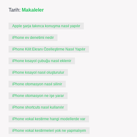
Tarih:
Makaleler
Apple şarja takınca konuşma nasıl yapılır
iPhone ev denetimi nedir
iPhone Kilit Ekranı Özelleştirme Nasıl Yapılır
iPhone kısayol çubuğu nasıl eklenir
iPhone kısayol nasıl oluşturulur
iPhone otomasyon nasıl silinir
iPhone otomasyon ne işe yarar
iPhone shortcuts nasıl kullanılır
iPhone vokal kestirme hangi modellerde var
iPhone vokal kestirmeleri yok ne yapmalıyım