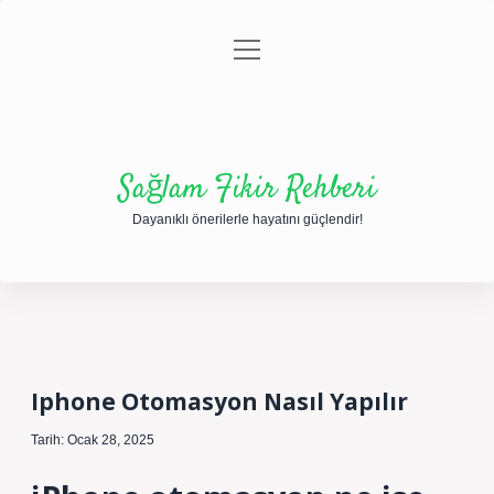
menüyü
Anasayfa
Gizlilik Politikası
Yasal Uyarı
aç
Hakkımızda
Sağlam Fikir Rehberi
Dayanıklı önerilerle hayatını güçlendir!
Iphone Otomasyon Nasıl Yapılır
Tarih: Ocak 28, 2025