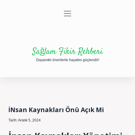
menüyü
Anasayfa
Gizlilik Politikası
Yasal Uyarı
aç
Hakkımızda
Sağlam Fikir Rehberi
Dayanıklı önerilerle hayatını güçlendir!
İNsan Kaynakları Önü Açık Mi
Tarih: Aralık 5, 2024