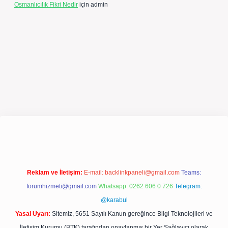
Osmanlıcılık Fikri Nedir
için
admin
xpergir.net/
Reklam ve İletişim:
E-mail:
backlinkpaneli@gmail.com
Teams:
forumhizmeti@gmail.com
Whatsapp: 0262 606 0 726
Telegram:
@karabul
Yasal Uyarı:
Sitemiz, 5651 Sayılı Kanun gereğince Bilgi Teknolojileri ve
İletişim Kurumu (BTK) tarafından onaylanmış bir Yer Sağlayıcı olarak