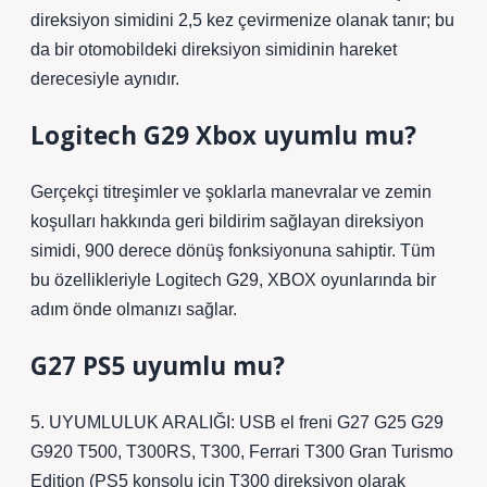
direksiyon simidini 2,5 kez çevirmenize olanak tanır; bu
da bir otomobildeki direksiyon simidinin hareket
derecesiyle aynıdır.
Logitech G29 Xbox uyumlu mu?
Gerçekçi titreşimler ve şoklarla manevralar ve zemin
koşulları hakkında geri bildirim sağlayan direksiyon
simidi, 900 derece dönüş fonksiyonuna sahiptir. Tüm
bu özellikleriyle Logitech G29, XBOX oyunlarında bir
adım önde olmanızı sağlar.
G27 PS5 uyumlu mu?
5. UYUMLULUK ARALIĞI: USB el freni G27 G25 G29
G920 T500, T300RS, T300, Ferrari T300 Gran Turismo
Edition (PS5 konsolu için T300 direksiyon olarak