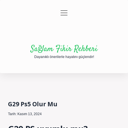
menüyü
Anasayfa
Gizlilik Politikası
Yasal Uyarı
aç
Hakkımızda
Sağlam Fikir Rehberi
Dayanıklı önerilerle hayatını güçlendir!
G29 Ps5 Olur Mu
Tarih: Kasım 13, 2024