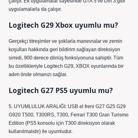
çalışır. Ek uygulamalar sayesinde GTA 5 ve Dirt 3 gibi
uygulamalarla da çalışır.
Logitech G29 Xbox uyumlu mu?
Gerçekçi titreşimler ve şoklarla manevralar ve zemin
koşulları hakkında geri bildirim sağlayan direksiyon
simidi, 900 derece dönüş fonksiyonuna sahiptir. Tüm
bu özellikleriyle Logitech G29, XBOX oyunlarında bir
adım önde olmanızı sağlar.
Logitech G27 PS5 uyumlu mu?
5. UYUMLULUK ARALIĞI: USB el freni G27 G25 G29
G920 T500, T300RS, T300, Ferrari T300 Gran Turismo
Edition (PS5 konsolu için T300 direksiyon olarak
kullanılmalıdır) ile uyumludur.