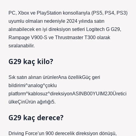
PC, Xbox ve PlayStation konsollarıyla (PS5, PS4, PS3)
uyumlu olmaları nedeniyle 2024 yılında satın
alınabilecek en iyi direksiyon setleri Logitech G G29,
Rampage V900-S ve Thrustmaster T300 olarak
sıralanabilir.
G29 kaç kilo?
Sık satın alınan ürünlerAna özellik‎Güç geri
bildirimi^analog^çoklu
platform^kablosuz^direksiyonASIN‎B00YUIM2J0Üretici
ülke‎ÇinÜrün ağırlığı‎5.
G29 kaç derece?
Driving Force’un 900 derecelik direksiyon dönüşü,