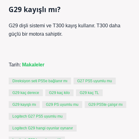
G29 kayışlı mı?
G29 dişli sistemi ve T300 kayış kullanır. T300 daha
güçlü bir motora sahiptir.
Tarih:
Makaleler
Direksiyon seti PS5e bağlanır mı
G27 PS5 uyumlu mu
G29 kaç derece
G29 kaç kilo
G29 kaç TL
G29 kayışlı mı
G29 PS uyumlu mu
G29 PS5te çalışır mı
Logitech G27 PS5 uyumlu mu
Logitech G29 hangi oyunlar oynanır