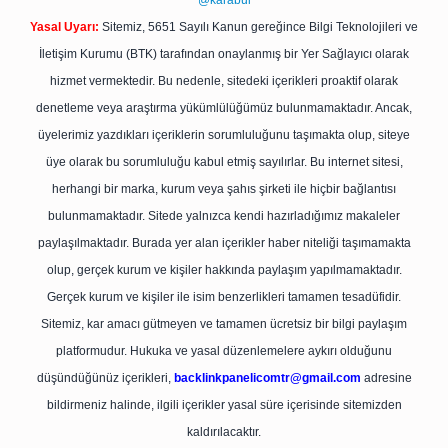
@karabul
Yasal Uyarı:
Sitemiz, 5651 Sayılı Kanun gereğince Bilgi Teknolojileri ve
İletişim Kurumu (BTK) tarafından onaylanmış bir Yer Sağlayıcı olarak
hizmet vermektedir. Bu nedenle, sitedeki içerikleri proaktif olarak
denetleme veya araştırma yükümlülüğümüz bulunmamaktadır. Ancak,
üyelerimiz yazdıkları içeriklerin sorumluluğunu taşımakta olup, siteye
üye olarak bu sorumluluğu kabul etmiş sayılırlar. Bu internet sitesi,
herhangi bir marka, kurum veya şahıs şirketi ile hiçbir bağlantısı
bulunmamaktadır. Sitede yalnızca kendi hazırladığımız makaleler
paylaşılmaktadır. Burada yer alan içerikler haber niteliği taşımamakta
olup, gerçek kurum ve kişiler hakkında paylaşım yapılmamaktadır.
Gerçek kurum ve kişiler ile isim benzerlikleri tamamen tesadüfidir.
Sitemiz, kar amacı gütmeyen ve tamamen ücretsiz bir bilgi paylaşım
platformudur. Hukuka ve yasal düzenlemelere aykırı olduğunu
düşündüğünüz içerikleri,
backlinkpanelicomtr@gmail.com
adresine
bildirmeniz halinde, ilgili içerikler yasal süre içerisinde sitemizden
kaldırılacaktır.