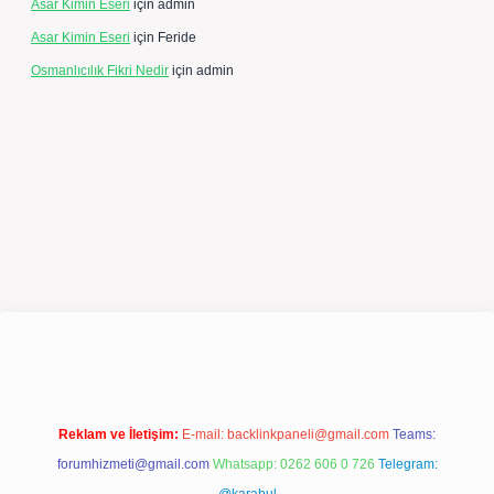
Asar Kimin Eseri
için
admin
Asar Kimin Eseri
için
Feride
Osmanlıcılık Fikri Nedir
için
admin
pergir.net/
Reklam ve İletişim:
E-mail:
backlinkpaneli@gmail.com
Teams:
forumhizmeti@gmail.com
Whatsapp: 0262 606 0 726
Telegram: