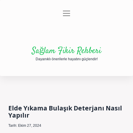
menüyü
Anasayfa
Gizlilik Politikası
Yasal Uyarı
aç
Hakkımızda
Sağlam Fikir Rehberi
Dayanıklı önerilerle hayatını güçlendir!
Elde Yıkama Bulaşık Deterjanı Nasıl
Yapılır
Tarih: Ekim 27, 2024