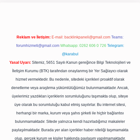
pergir.net/
Reklam ve İletişim:
E-mail:
backlinkpaneli@gmail.com
Teams:
forumhizmeti@gmail.com
Whatsapp: 0262 606 0 726
Telegram:
@karabul
Yasal Uyarı:
Sitemiz, 5651 Sayılı Kanun gereğince Bilgi Teknolojileri ve
İletişim Kurumu (BTK) tarafından onaylanmış bir Yer Sağlayıcı olarak
hizmet vermektedir. Bu nedenle, sitedeki içerikleri proaktif olarak
denetleme veya araştırma yükümlülüğümüz bulunmamaktadır. Ancak,
üyelerimiz yazdıkları içeriklerin sorumluluğunu taşımakta olup, siteye
üye olarak bu sorumluluğu kabul etmiş sayılırlar. Bu internet sitesi,
herhangi bir marka, kurum veya şahıs şirketi ile hiçbir bağlantısı
bulunmamaktadır. Sitede yalnızca kendi hazırladığımız makaleler
paylaşılmaktadır. Burada yer alan içerikler haber niteliği taşımamakta
olup, gerçek kurum ve kişiler hakkında paylaşım yapılmamaktadır.