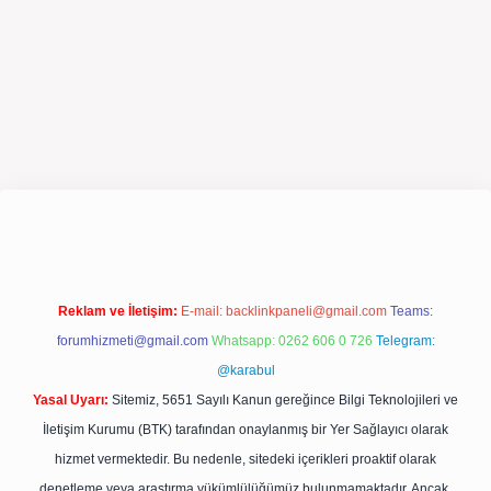
r.net/
Reklam ve İletişim:
E-mail:
backlinkpaneli@gmail.com
Teams:
forumhizmeti@gmail.com
Whatsapp: 0262 606 0 726
Telegram:
@karabul
Yasal Uyarı:
Sitemiz, 5651 Sayılı Kanun gereğince Bilgi Teknolojileri ve
İletişim Kurumu (BTK) tarafından onaylanmış bir Yer Sağlayıcı olarak
hizmet vermektedir. Bu nedenle, sitedeki içerikleri proaktif olarak
denetleme veya araştırma yükümlülüğümüz bulunmamaktadır. Ancak,