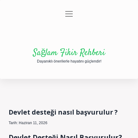
menüyü
Anasayfa
Gizlilik Politikası
Yasal Uyarı
aç
Hakkımızda
Sağlam Fikir Rehberi
Dayanıklı önerilerle hayatını güçlendir!
Devlet desteği nasıl başvurulur ?
Tarih: Haziran 11, 2026
Devlet Desteği Nasıl Başvurulur?