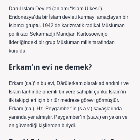
Darul İslam Devleti (anlamı “İslam Ülkesi”)
Endonezya’da bir İslam devleti kurmayı amaçlayan bir
İslamcı gruptu. 1942’de karizmatik radikal Müslüman
politikacı Sekarmadji Maridjan Kartosoewirjo
liderliğindeki bir grup Müslüman milis tarafından
kuruldu.
Erkam’ın evi ne demek?
Erkam (r.a.)’ın bu evi, Dârülerkam olarak adlandırılır ve
İslam tarihinde önemli bir yere sahiptir çünkü İslam’ın
ilk takipçileri için bir tür medrese görevi görmüştür.
Erkam (r.a.), Hz. Peygamber’in (s.a.v.) savaşlarında
yanında yer almıştır. Peygamber’in (s.a.v.) en yakın ve
en güvendiği kişilerden biriydi.