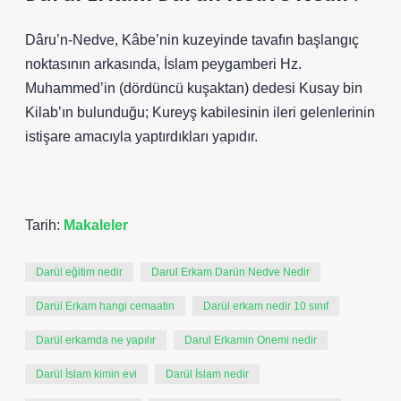
Dâru’n-Nedve, Kâbe’nin kuzeyinde tavafın başlangıç ​​
noktasının arkasında, İslam peygamberi Hz.
Muhammed’in (dördüncü kuşaktan) dedesi Kusay bin
Kilab’ın bulunduğu; Kureyş kabilesinin ileri gelenlerinin
istişare amacıyla yaptırdıkları yapıdır.
Tarih:
Makaleler
Darül eğitim nedir
Darul Erkam Darün Nedve Nedir
Darül Erkam hangi cemaatin
Darül erkam nedir 10 sınıf
Darül erkamda ne yapılır
Darul Erkamin Onemi nedir
Darül İslam kimin evi
Darül İslam nedir