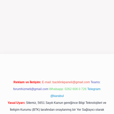
pergir.net/
Reklam ve İletişim:
E-mail:
backlinkpaneli@gmail.com
Teams:
forumhizmeti@gmail.com
Whatsapp: 0262 606 0 726
Telegram:
@karabul
Yasal Uyarı:
Sitemiz, 5651 Sayılı Kanun gereğince Bilgi Teknolojileri ve
İletişim Kurumu (BTK) tarafından onaylanmış bir Yer Sağlayıcı olarak