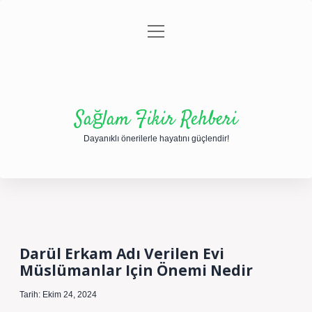
menüyü
Anasayfa
Gizlilik Politikası
Yasal Uyarı
aç
Hakkımızda
Sağlam Fikir Rehberi
Dayanıklı önerilerle hayatını güçlendir!
Darül Erkam Adı Verilen Evi
Müslümanlar Için Önemi Nedir
Tarih: Ekim 24, 2024