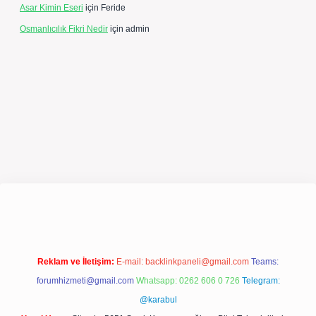
Asar Kimin Eseri
için
Feride
Osmanlıcılık Fikri Nedir
için
admin
/betexpergir.net/
Reklam ve İletişim:
E-mail:
backlinkpaneli@gmail.com
Teams:
forumhizmeti@gmail.com
Whatsapp: 0262 606 0 726
Telegram:
@karabul