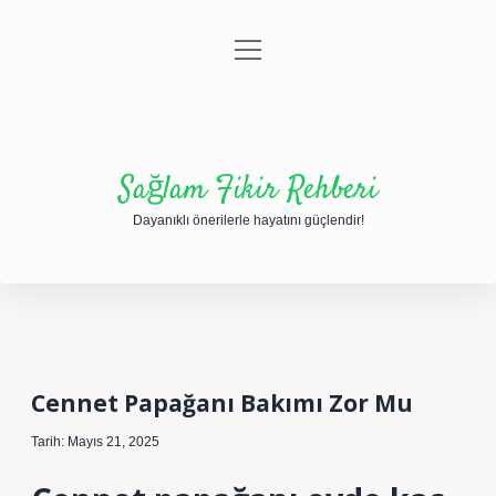
menüyü
Anasayfa
Gizlilik Politikası
Yasal Uyarı
aç
Hakkımızda
Sağlam Fikir Rehberi
Dayanıklı önerilerle hayatını güçlendir!
Cennet Papağanı Bakımı Zor Mu
Tarih: Mayıs 21, 2025