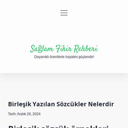
menüyü
Anasayfa
Gizlilik Politikası
Yasal Uyarı
aç
Hakkımızda
Sağlam Fikir Rehberi
Dayanıklı önerilerle hayatını güçlendir!
Birleşik Yazılan Sözcükler Nelerdir
Tarih: Aralık 26, 2024