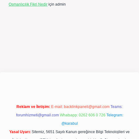
Osmanlıcılık Fikri Nedir
için
admin
pergir.net/
Reklam ve İletişim:
E-mail:
backlinkpaneli@gmail.com
Teams:
forumhizmeti@gmail.com
Whatsapp: 0262 606 0 726
Telegram:
@karabul
Yasal Uyarı:
Sitemiz, 5651 Sayılı Kanun gereğince Bilgi Teknolojileri ve