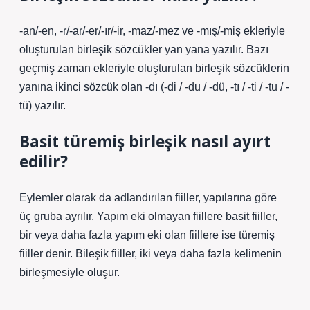
-an/-en, -r/-ar/-er/-ır/-ir, -maz/-mez ve -mış/-miş ekleriyle
oluşturulan birleşik sözcükler yan yana yazılır. Bazı
geçmiş zaman ekleriyle oluşturulan birleşik sözcüklerin
yanına ikinci sözcük olan -dı (-di / -du / -dü, -tı / -ti / -tu / -
tü) yazılır.
Basit türemiş birleşik nasıl ayırt
edilir?
Eylemler olarak da adlandırılan fiiller, yapılarına göre
üç gruba ayrılır. Yapım eki olmayan fiillere basit fiiller,
bir veya daha fazla yapım eki olan fiillere ise türemiş
fiiller denir. Bileşik fiiller, iki veya daha fazla kelimenin
birleşmesiyle oluşur.