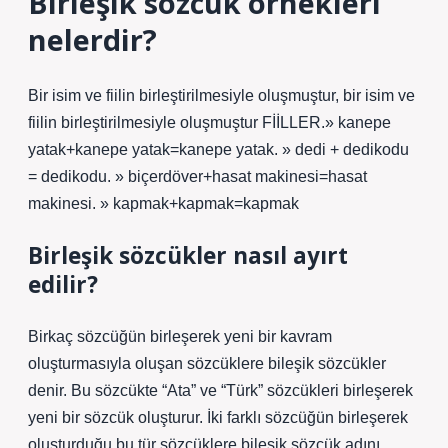
Birleşik sözcük örnekleri
nelerdir?
Bir isim ve fiilin birleştirilmesiyle oluşmuştur, bir isim ve
fiilin birleştirilmesiyle oluşmuştur FİİLLER.» kanepe
yatak+kanepe yatak=kanepe yatak. » dedi + dedikodu
= dedikodu. » biçerdöver+hasat makinesi=hasat
makinesi. » kapmak+kapmak=kapmak
Birleşik sözcükler nasıl ayırt
edilir?
Birkaç sözcüğün birleşerek yeni bir kavram
oluşturmasıyla oluşan sözcüklere bileşik sözcükler
denir. Bu sözcükte “Ata” ve “Türk” sözcükleri birleşerek
yeni bir sözcük oluşturur. İki farklı sözcüğün birleşerek
oluşturduğu bu tür sözcüklere bileşik sözcük adını