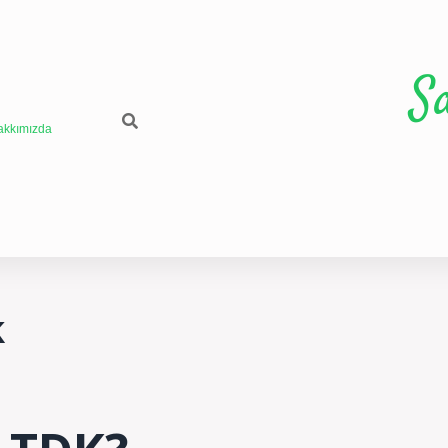
S
akkımızda
k