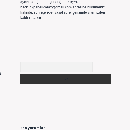
aykırı olduğunu düşündüğünüz içerikleri,
backlinkpanelicomtr@gmail.com
adresine bildirmeniz
halinde, ilgili içerikler yasal süre içerisinde sitemizden
kaldırılacaktır.
Arama
a
Son yorumlar