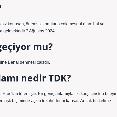
?
ksiz konuşan, önemsiz konularla çok meşgul olan, hal ve
ına gelmektedir.7 Ağustos 2024
 geçiyor mu?
ine Benal denmesi caizdir.
lamı nedir TDK?
 Eros’tan türemiştir. En geniş anlamıyla, iki karşı cinsten bireyi
 ve aşk biçiminde aşkın tezahürlerini kapsar. Ancak bu kelime