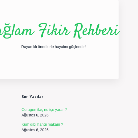
ağlam Fikir Rehberi
Dayanıklı önerilerle hayatını güçlendir!
Sidebar
ilbet yeni giriş
betexper güncel giriş
https://betexpe
Son Yazılar
Coragen ilaç ne işe yarar ?
Ağustos 6, 2026
Kum gibi hangi makam ?
Ağustos 6, 2026