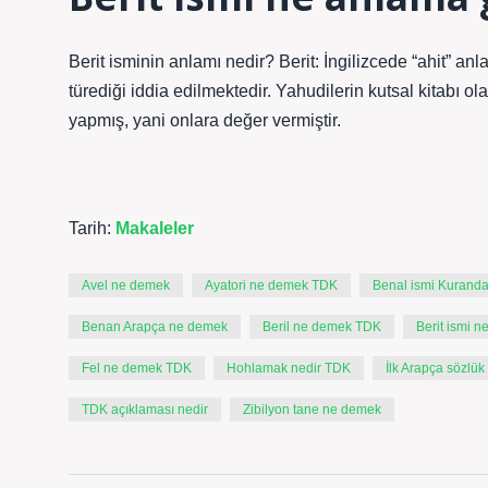
Berit isminin anlamı nedir? Berit: İngilizcede “ahit” an
türediği iddia edilmektedir. Yahudilerin kutsal kitabı ol
yapmış, yani onlara değer vermiştir.
Tarih:
Makaleler
Avel ne demek
Ayatori ne demek TDK
Benal ismi Kuranda
Benan Arapça ne demek
Beril ne demek TDK
Berit ismi n
Fel ne demek TDK
Hohlamak nedir TDK
İlk Arapça sözlük
TDK açıklaması nedir
Zibilyon tane ne demek