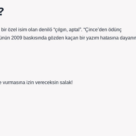
?
r özel isim olan deniló “çılgın, aptal”. “Çince’den ödünç
ünün 2009 baskısında gözden kaçan bir yazım hatasına dayanır
?
me vurmasına izin vereceksin salak!
.