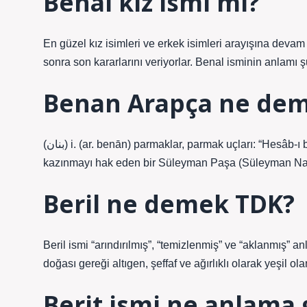
Benal kız ismi mi?
En güzel kız isimleri ve erkek isimleri arayışına dev
sonra son kararlarını veriyorlar. Benal isminin anlamı ş
Benan Arapça ne de
(ﺑﻨﺎﻥ) i. (ar. benān) parmaklar, parmak uçları: “Hesâb-ı benan: parmak hesabı.” Osmanlı evlatlarının hafızasına şükranla
kazınmayı hak eden bir Süleyman Paşa (Süleyman Nazi
Beril ne demek TDK?
Beril ismi “arındırılmış”, “temizlenmiş” ve “aklanmış” a
doğası gereği altıgen, şeffaf ve ağırlıklı olarak yeşil o
Berit ismi ne anlama 