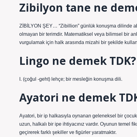
Zibilyon tane ne dem
ZİBİLYON ŞEY… “Zibillion” günlük konuşma dilinde abart
olmayan bir terimdir. Matematiksel veya bilimsel bir 
vurgulamak için halk arasında mizahi bir şekilde kullanı
Lingo ne demek TDK?
I. (çoğul -geht) lehçe; bir mesleğin konuşma dili.
Ayatori ne demek TD
Ayatori, bir ip halkasıyla oynanan geleneksel bir çocuk
uzun, halkalı bir ipe ihtiyacınız vardır. Oyunun temel f
geçirerek farklı şekiller ve figürler yaratmaktır.