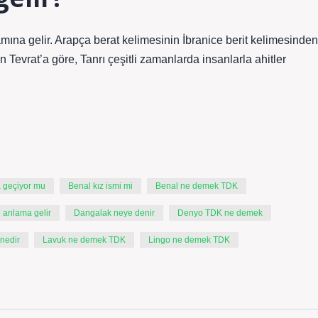
lamına gelir. Arapça berat kelimesinin İbranice berit kelimesinden
an Tevrat’a göre, Tanrı çeşitli zamanlarda insanlarla ahitler
 geçiyor mu
Benal kız ismi mi
Benal ne demek TDK
e anlama gelir
Dangalak neye denir
Denyo TDK ne demek
 nedir
Lavuk ne demek TDK
Lingo ne demek TDK