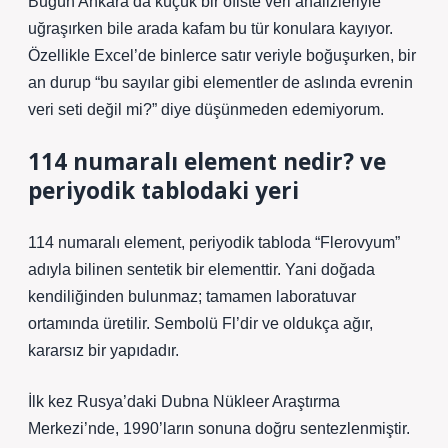
Bugün Ankara’da küçük bir ofiste veri analizleriyle
uğraşırken bile arada kafam bu tür konulara kayıyor.
Özellikle Excel’de binlerce satır veriyle boğuşurken, bir
an durup “bu sayılar gibi elementler de aslında evrenin
veri seti değil mi?” diye düşünmeden edemiyorum.
114 numaralı element nedir? ve
periyodik tablodaki yeri
114 numaralı element, periyodik tabloda “Flerovyum”
adıyla bilinen sentetik bir elementtir. Yani doğada
kendiliğinden bulunmaz; tamamen laboratuvar
ortamında üretilir. Sembolü Fl’dir ve oldukça ağır,
kararsız bir yapıdadır.
İlk kez Rusya’daki Dubna Nükleer Araştırma
Merkezi’nde, 1990’ların sonuna doğru sentezlenmiştir.