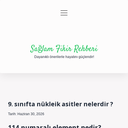
menüyü
Anasayfa
Gizlilik Politikası
Yasal Uyarı
aç
Hakkımızda
Sağlam Fikir Rehberi
Dayanıklı önerilerle hayatını güçlendir!
9. sınıfta nükleik asitler nelerdir ?
Tarih: Haziran 30, 2026
114 numaralı element nedir?