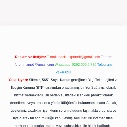
pergir.net/
Reklam ve İletişim:
E-mail:
backlinkpaneli@gmail.com
Teams:
forumhizmeti@gmail.com
Whatsapp: 0262 606 0 726
Telegram:
@karabul
Yasal Uyarı:
Sitemiz, 5651 Sayılı Kanun gereğince Bilgi Teknolojileri ve
İletişim Kurumu (BTK) tarafından onaylanmış bir Yer Sağlayıcı olarak
hizmet vermektedir. Bu nedenle, sitedeki içerikleri proaktif olarak
denetleme veya araştırma yükümlülüğümüz bulunmamaktadır. Ancak,
üyelerimiz yazdıkları içeriklerin sorumluluğunu taşımakta olup, siteye
üye olarak bu sorumluluğu kabul etmiş sayılırlar. Bu internet sitesi,
herhangi bir marka, kurum veya şahıs şirketi ile hiçbir bağlantısı