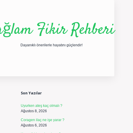
ağlam Fikir Rehberi
Dayanıklı önerilerle hayatını güçlendir!
Sidebar
ilbet yeni giriş
betexper güncel giriş
https://betexper
Son Yazılar
Uyurken ateş kaç olmalı ?
Ağustos 8, 2026
Coragen ilaç ne işe yarar ?
Ağustos 6, 2026