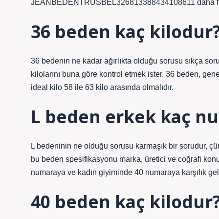
JEANBEDENTRUSBEL326813388434108611 daha faz
36 beden kaç kilodur
36 bedenin ne kadar ağırlıkta olduğu sorusu sıkça sorul
kilolarını buna göre kontrol etmek ister. 36 beden, gene
ideal kilo 58 ile 63 kilo arasında olmalıdır.
L beden erkek kaç n
L bedeninin ne olduğu sorusu karmaşık bir sorudur, çün
bu beden spesifikasyonu marka, üretici ve coğrafi konum
numaraya ve kadın giyiminde 40 numaraya karşılık geli
40 beden kaç kilodur