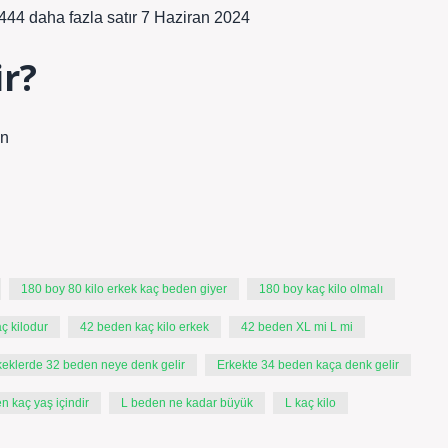
44 daha fazla satır 7 Haziran 2024
ir?
ın
180 boy 80 kilo erkek kaç beden giyer
180 boy kaç kilo olmalı
ç kilodur
42 beden kaç kilo erkek
42 beden XL mi L mi
keklerde 32 beden neye denk gelir
Erkekte 34 beden kaça denk gelir
n kaç yaş içindir
L beden ne kadar büyük
L kaç kilo