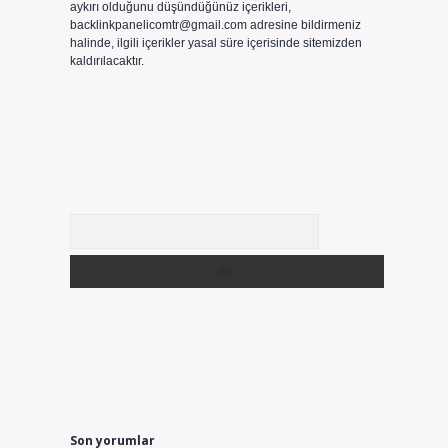
aykırı olduğunu düşündüğünüz içerikleri,
backlinkpanelicomtr@gmail.com
adresine bildirmeniz
halinde, ilgili içerikler yasal süre içerisinde sitemizden
kaldırılacaktır.
Arama
Son yorumlar