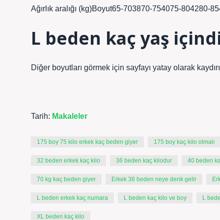
Ağırlık aralığı (kg)Boyut65-703870-754075-804280-854
L beden kaç yaş içind
Diğer boyutları görmek için sayfayı yatay olarak kaydır
Tarih:
Makaleler
175 boy 75 kilo erkek kaç beden giyer
175 boy kaç kilo olmalı
32 beden erkek kaç kilo
36 beden kaç kilodur
40 beden ka
70 kg kaç beden giyer
Erkek 36 beden neye denk gelir
Er
L beden erkek kaç numara
L beden kaç kilo ve boy
L bede
XL beden kaç kilo