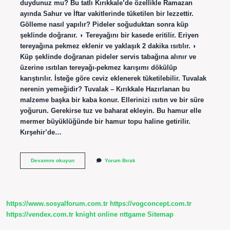
duydunuz mu? Bu tatlı Kırıkkale’de özellikle Ramazan
ayında Sahur ve İftar vakitlerinde tüketilen bir lezzettir.
Gölleme nasıl yapılır? Pideler soğuduktan sonra küp
şeklinde doğranır. ◗ Tereyağını bir kasede eritilir. Eriyen
tereyağına pekmez eklenir ve yaklaşık 2 dakika ısıtılır. ◗
Küp şeklinde doğranan pideler servis tabağına alınır ve
üzerine ısıtılan tereyağı-pekmez karışımı dökülüp
karıştırılır. İsteğe göre ceviz eklenerek tüketilebilir. Tuvalak
nerenin yemeğidir? Tuvalak – Kırıkkale Hazırlanan bu
malzeme başka bir kaba konur. Ellerinizi ısıtın ve bir süre
yoğurun. Gerekirse tuz ve baharat ekleyin. Bu hamur elle
mermer büyüklüğünde bir hamur topu haline getirilir.
Kırşehir’de…
Gölleme
Devamını okuyun
Yorum Bırak
Nerenin
Yemeği
https://www.sosyalforum.com.tr
https://vogconcept.com.tr
https://vendex.com.tr
knight online
nttgame
Sitemap