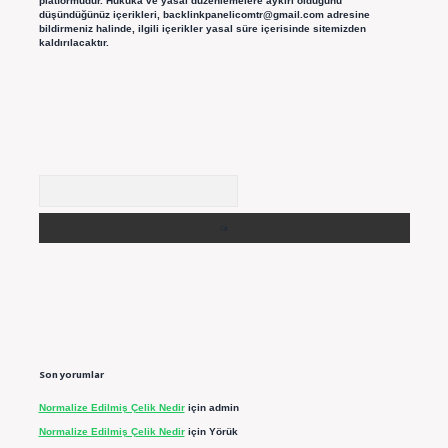
platformudur. Hukuka ve yasal düzenlemelere aykırı olduğunu
düşündüğünüz içerikleri,
backlinkpanelicomtr@gmail.com
adresine
bildirmeniz halinde, ilgili içerikler yasal süre içerisinde sitemizden
kaldırılacaktır.
Arama
Son yorumlar
Normalize Edilmiş Çelik Nedir
için
admin
Normalize Edilmiş Çelik Nedir
için
Yörük