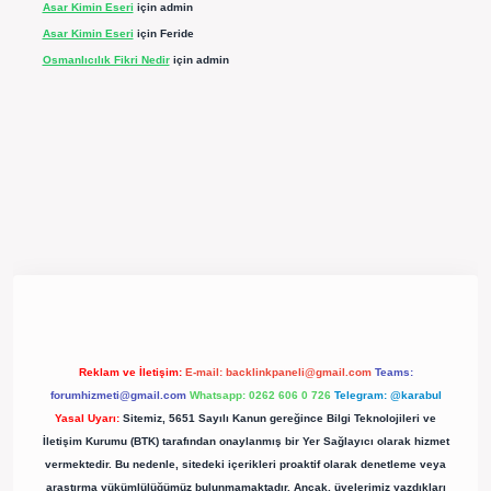
Asar Kimin Eseri
için
admin
Asar Kimin Eseri
için
Feride
Osmanlıcılık Fikri Nedir
için
admin
texpergir.net/
Reklam ve İletişim:
E-mail:
backlinkpaneli@gmail.com
Teams:
forumhizmeti@gmail.com
Whatsapp: 0262 606 0 726
Telegram: @karabul
Yasal Uyarı:
Sitemiz, 5651 Sayılı Kanun gereğince Bilgi Teknolojileri ve
İletişim Kurumu (BTK) tarafından onaylanmış bir Yer Sağlayıcı olarak hizmet
vermektedir. Bu nedenle, sitedeki içerikleri proaktif olarak denetleme veya
araştırma yükümlülüğümüz bulunmamaktadır. Ancak, üyelerimiz yazdıkları