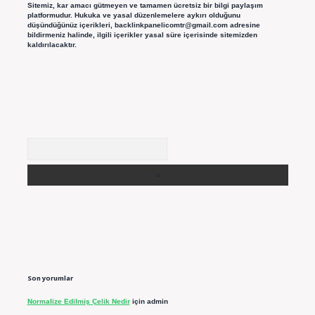
Sitemiz, kar amacı gütmeyen ve tamamen ücretsiz bir bilgi paylaşım
platformudur. Hukuka ve yasal düzenlemelere aykırı olduğunu
düşündüğünüz içerikleri,
backlinkpanelicomtr@gmail.com
adresine
bildirmeniz halinde, ilgili içerikler yasal süre içerisinde sitemizden
kaldırılacaktır.
Arama
Son yorumlar
Normalize Edilmiş Çelik Nedir
için
admin