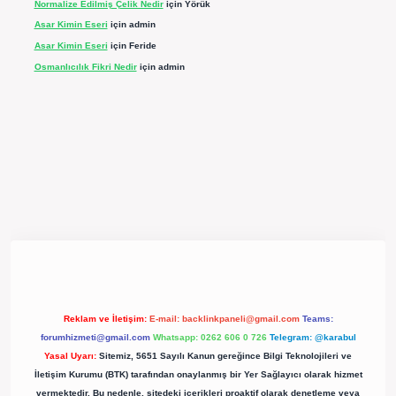
Normalize Edilmiş Çelik Nedir
için
Yörük
Asar Kimin Eseri
için
admin
Asar Kimin Eseri
için
Feride
Osmanlıcılık Fikri Nedir
için
admin
pergir.net/
Reklam ve İletişim:
E-mail:
backlinkpaneli@gmail.com
Teams:
forumhizmeti@gmail.com
Whatsapp: 0262 606 0 726
Telegram: @karabul
Yasal Uyarı:
Sitemiz, 5651 Sayılı Kanun gereğince Bilgi Teknolojileri ve
İletişim Kurumu (BTK) tarafından onaylanmış bir Yer Sağlayıcı olarak hizmet
vermektedir. Bu nedenle, sitedeki içerikleri proaktif olarak denetleme veya