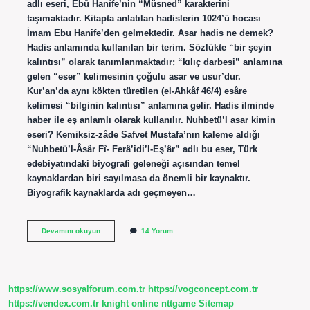
adlı eseri, Ebû Hanîfe’nin “Müsned” karakterini
taşımaktadır. Kitapta anlatılan hadislerin 1024’ü hocası
İmam Ebu Hanife’den gelmektedir. Asar hadis ne demek?
Hadis anlamında kullanılan bir terim. Sözlükte “bir şeyin
kalıntısı” olarak tanımlanmaktadır; “kılıç darbesi” anlamına
gelen “eser” kelimesinin çoğulu asar ve usur’dur.
Kur’an’da aynı kökten türetilen (el-Ahkâf 46/4) esâre
kelimesi “bilginin kalıntısı” anlamına gelir. Hadis ilminde
haber ile eş anlamlı olarak kullanılır. Nuhbetü’l asar kimin
eseri? Kemiksiz-zâde Safvet Mustafa’nın kaleme aldığı
“Nuhbetü’l-Âsâr Fî- Ferâ’idi’l-Eş’âr” adlı bu eser, Türk
edebiyatındaki biyografi geleneği açısından temel
kaynaklardan biri sayılmasa da önemli bir kaynaktır.
Biyografik kaynaklarda adı geçmeyen…
Asar
Devamını okuyun
14 Yorum
Kimin
Eseri
https://www.sosyalforum.com.tr
https://vogconcept.com.tr
https://vendex.com.tr
knight online
nttgame
Sitemap