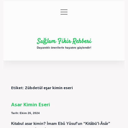
menüyü
Anasayfa
Gizlilik Politikası
Yasal Uyarı
aç
Hakkımızda
Sağlam Fikir Rehberi
Dayanıklı önerilerle hayatını güçlendir!
Etiket:
Zübdetül eşar kimin eseri
Asar Kimin Eseri
Tarih: Ekim 26, 2024
Kitabul asar kimin? İmam Ebû Yûsuf’un “Kitâbü’l-Âsâr”