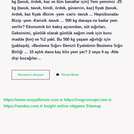
kg (tavuk, ördek, kaz ve tüm kanatlar için) Yem yemimiz -25
kg (tavuk, tavuk, hindi, ördek, güvercin, kaz) fiyatı (tavuk,
ördek, kaz fiyatı ›Bizim -yem -caris -tavuk … Hepsiburada›
Bizip -yem -Karisik -tavuk … 500 kg danaya ne kadar yem
verilir? Ekonomik bir bakış açısından, süt sığırları,
Geksinimi, günlük olarak günlük sağım inek için kuru
madde (km) ve %2 yakl. Bu 500 kg yaşam ağırlığı için
(yaklaşık). »Besleme Sığır» Denizli Eyaletinin Besleme Sığır
Birliği … 10 aylık dana kaç kilo yem yer? 2 veya 4 ay -Alte
dişi buzağılar…
1
Devamını okuyun
Yorum Bırak
Çuval
Besi
Yemi
Kaç
Kg
https://www.sosyalforum.com.tr
https://vogconcept.com.tr
https://vendex.com.tr
knight online
nttgame
Sitemap