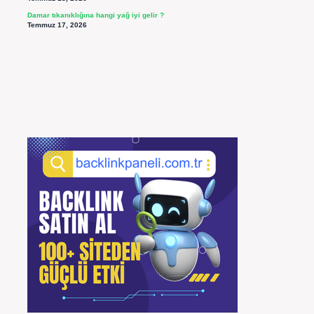
Damar tıkanıklığına hangi yağ iyi gelir ?
Temmuz 17, 2026