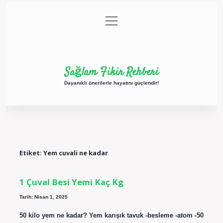
menüyü
Anasayfa
Gizlilik Politikası
Yasal Uyarı
aç
Hakkımızda
Sağlam Fikir Rehberi
Dayanıklı önerilerle hayatını güçlendir!
Etiket:
Yem cuvali ne kadar
1 Çuval Besi Yemi Kaç Kg
Tarih: Nisan 1, 2025
50 kilo yem ne kadar? Yem karışık tavuk -besleme -atom -50