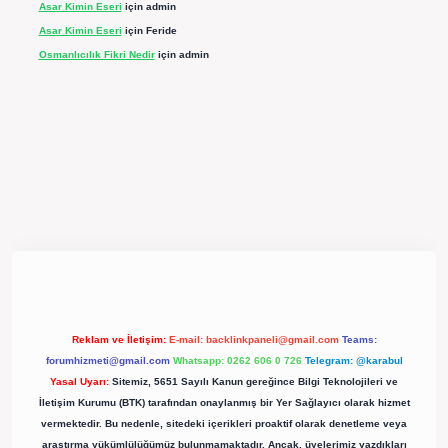
Asar Kimin Eseri
için
admin
Asar Kimin Eseri
için
Feride
Osmanlıcılık Fikri Nedir
için
admin
.net/
Reklam ve İletişim:
E-mail:
backlinkpaneli@gmail.com
Teams:
forumhizmeti@gmail.com
Whatsapp: 0262 606 0 726
Telegram: @karabul
Yasal Uyarı:
Sitemiz, 5651 Sayılı Kanun gereğince Bilgi Teknolojileri ve
İletişim Kurumu (BTK) tarafından onaylanmış bir Yer Sağlayıcı olarak hizmet
vermektedir. Bu nedenle, sitedeki içerikleri proaktif olarak denetleme veya
araştırma yükümlülüğümüz bulunmamaktadır. Ancak, üyelerimiz yazdıkları