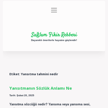
menüyü
Anasayfa
Gizlilik Politikası
Yasal Uyarı
aç
Hakkımızda
Sağlam Fikir Rehberi
Dayanıklı önerilerle hayatını güçlendir!
Etiket:
Yansıtma tahmini nedir
Yansıtmanın Sözlük Anlamı Ne
Tarih: Şubat 20, 2025
Yansıtma sözcüğü nedir? Yansıma veya yansıma sesi,