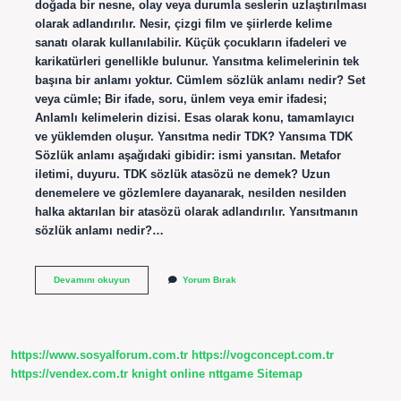
doğada bir nesne, olay veya durumla seslerin uzlaştırılması
olarak adlandırılır. Nesir, çizgi film ve şiirlerde kelime
sanatı olarak kullanılabilir. Küçük çocukların ifadeleri ve
karikatürleri genellikle bulunur. Yansıtma kelimelerinin tek
başına bir anlamı yoktur. Cümlem sözlük anlamı nedir? Set
veya cümle; Bir ifade, soru, ünlem veya emir ifadesi;
Anlamlı kelimelerin dizisi. Esas olarak konu, tamamlayıcı
ve yüklemden oluşur. Yansıtma nedir TDK? Yansıma TDK
Sözlük anlamı aşağıdaki gibidir: ismi yansıtan. Metafor
iletimi, duyuru. TDK sözlük atasözü ne demek? Uzun
denemelere ve gözlemlere dayanarak, nesilden nesilden
halka aktarılan bir atasözü olarak adlandırılır. Yansıtmanın
sözlük anlamı nedir?…
Yansıtmanın
Devamını okuyun
Yorum Bırak
Sözlük
Anlamı
Ne
https://www.sosyalforum.com.tr
https://vogconcept.com.tr
https://vendex.com.tr
knight online
nttgame
Sitemap