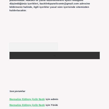
platformudur. Hukuka ve yasal düzenlemelere aykırı olduğunu
düşündüğünüz içerikleri,
backlinkpanelicomtr@gmail.com
adresine
bildirmeniz halinde, ilgili içerikler yasal süre içerisinde sitemizden
kaldırılacaktır.
Arama
Son yorumlar
Normalize Edilmiş Çelik Nedir
için
admin
Normalize Edilmiş Çelik Nedir
için
Yörük