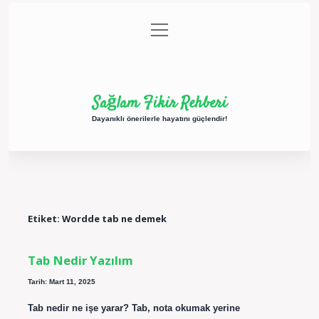
menüyü
Anasayfa
Gizlilik Politikası
Yasal Uyarı
aç
Hakkımızda
Sağlam Fikir Rehberi
Dayanıklı önerilerle hayatını güçlendir!
Etiket:
Wordde tab ne demek
Tab Nedir Yazılım
Tarih: Mart 11, 2025
Tab nedir ne işe yarar? Tab, nota okumak yerine