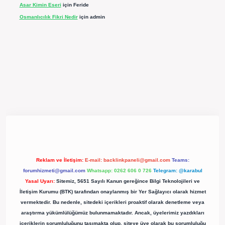
Asar Kimin Eseri
için
Feride
Osmanlıcılık Fikri Nedir
için
admin
pergir.net/
Reklam ve İletişim:
E-mail:
backlinkpaneli@gmail.com
Teams:
forumhizmeti@gmail.com
Whatsapp: 0262 606 0 726
Telegram: @karabul
Yasal Uyarı:
Sitemiz, 5651 Sayılı Kanun gereğince Bilgi Teknolojileri ve
İletişim Kurumu (BTK) tarafından onaylanmış bir Yer Sağlayıcı olarak hizmet
vermektedir. Bu nedenle, sitedeki içerikleri proaktif olarak denetleme veya
araştırma yükümlülüğümüz bulunmamaktadır. Ancak, üyelerimiz yazdıkları
içeriklerin sorumluluğunu taşımakta olup, siteye üye olarak bu sorumluluğu