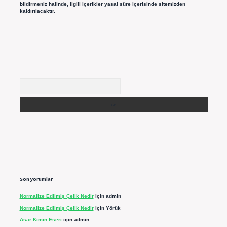
bildirmeniz halinde, ilgili içerikler yasal süre içerisinde sitemizden
kaldırılacaktır.
Arama
Son yorumlar
Normalize Edilmiş Çelik Nedir
için
admin
Normalize Edilmiş Çelik Nedir
için
Yörük
Asar Kimin Eseri
için
admin