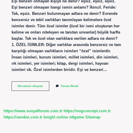
Eşi benzeri olmayan kişiye ne denir? eşsiz, eşsiz, eşsiz.
Eşi benzeri olmayan hangi ismin anlamı? İkincil. Feride:
Tek, eşsiz. Benzeri bulunmayan adlara ne denir? Evrende
benzersiz ve tekil varlıkları tanımlayan kelimelere özel
isimler denir. Tüm özel isimler (özel bir ismi oluşturan her
kelime ve onları niteleyen ve tanıtan unvanlar) büyük harfle
başlar. Tek ve özel olan varlıklara verilen adlara ne denir?
1. ÖZEL İSİMLER: Diğer varlıklar arasında benzersiz ve tam
karşılığı olmayan varlıkların isimleri “özel” isimlerdir.
İnsan isimleri, kurum isimleri, millet isimleri, din isimleri,
ırk isimleri, yer isimleri; kitap, dergi isimleri, hayvan
isimleri vb. Özel isimlerden biridir. Eşi ve benzeri…
Eşi
Devamını okuyun
Yorum Bırak
Benzeri
Olmayan
Tek
Bir
Varlığa
https://www.sosyalforum.com.tr
https://vogconcept.com.tr
Verilen
Adlara
https://vendex.com.tr
knight online
nttgame
Sitemap
Ne
Ad
Verilir