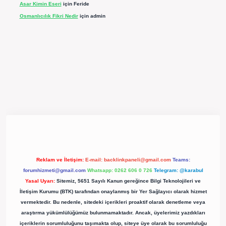
Asar Kimin Eseri
için
Feride
Osmanlıcılık Fikri Nedir
için
admin
pergir.net/
Reklam ve İletişim:
E-mail:
backlinkpaneli@gmail.com
Teams:
forumhizmeti@gmail.com
Whatsapp: 0262 606 0 726
Telegram: @karabul
Yasal Uyarı:
Sitemiz, 5651 Sayılı Kanun gereğince Bilgi Teknolojileri ve
İletişim Kurumu (BTK) tarafından onaylanmış bir Yer Sağlayıcı olarak hizmet
vermektedir. Bu nedenle, sitedeki içerikleri proaktif olarak denetleme veya
araştırma yükümlülüğümüz bulunmamaktadır. Ancak, üyelerimiz yazdıkları
içeriklerin sorumluluğunu taşımakta olup, siteye üye olarak bu sorumluluğu