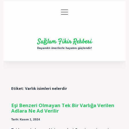
menüyü
Anasayfa
Gizlilik Politikası
Yasal Uyarı
aç
Hakkımızda
Sağlam Fikir Rehberi
Dayanıklı önerilerle hayatını güçlendir!
Etiket:
Varlık isimleri nelerdir
Eşi Benzeri Olmayan Tek Bir Varlığa Verilen
Adlara Ne Ad Verilir
Tarih: Kasım 1, 2024