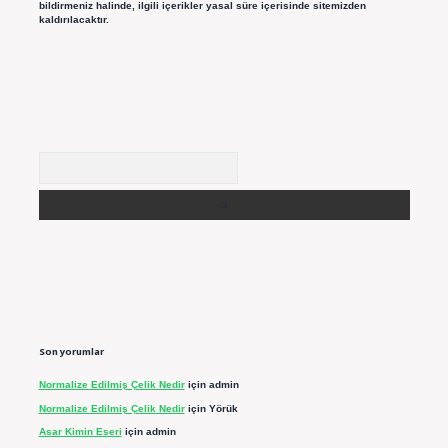
bildirmeniz halinde, ilgili içerikler yasal süre içerisinde sitemizden
kaldırılacaktır.
Arama
Son yorumlar
Normalize Edilmiş Çelik Nedir
için
admin
Normalize Edilmiş Çelik Nedir
için
Yörük
Asar Kimin Eseri
için
admin