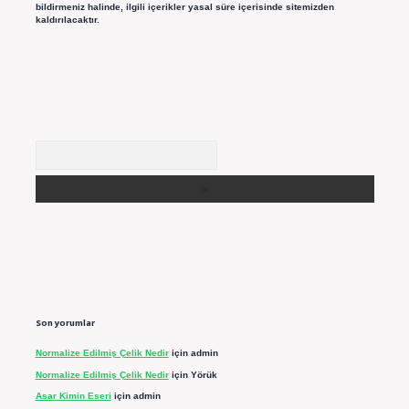
bildirmeniz halinde, ilgili içerikler yasal süre içerisinde sitemizden
kaldırılacaktır.
Arama
Son yorumlar
Normalize Edilmiş Çelik Nedir
için
admin
Normalize Edilmiş Çelik Nedir
için
Yörük
Asar Kimin Eseri
için
admin