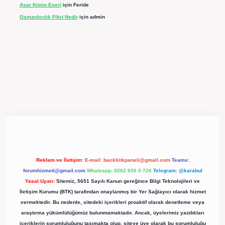
Asar Kimin Eseri
için
Feride
Osmanlıcılık Fikri Nedir
için
admin
pergir.net/
Reklam ve İletişim:
E-mail:
backlinkpaneli@gmail.com
Teams:
forumhizmeti@gmail.com
Whatsapp: 0262 606 0 726
Telegram: @karabul
Yasal Uyarı:
Sitemiz, 5651 Sayılı Kanun gereğince Bilgi Teknolojileri ve
İletişim Kurumu (BTK) tarafından onaylanmış bir Yer Sağlayıcı olarak hizmet
vermektedir. Bu nedenle, sitedeki içerikleri proaktif olarak denetleme veya
araştırma yükümlülüğümüz bulunmamaktadır. Ancak, üyelerimiz yazdıkları
içeriklerin sorumluluğunu taşımakta olup, siteye üye olarak bu sorumluluğu