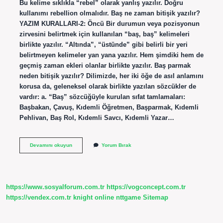
Bu kelime sıklıkla “rebel” olarak yanlış yazılır. Doğru
kullanımı rebellion olmalıdır. Baş ne zaman bitişik yazılır?
YAZIM KURALLARI-2: Öncü Bir durumun veya pozisyonun
zirvesini belirtmek için kullanılan “baş, baş” kelimeleri
birlikte yazılır. “Altında”, “üstünde” gibi belirli bir yeri
belirtmeyen kelimeler yan yana yazılır. Hem şimdiki hem de
geçmiş zaman ekleri olanlar birlikte yazılır. Baş parmak
neden bitişik yazılır? Dilimizde, her iki öğe de asıl anlamını
korusa da, geleneksel olarak birlikte yazılan sözcükler de
vardır: a. “Baş” sözcüğüyle kurulan sıfat tamlamaları:
Başbakan, Çavuş, Kıdemli Öğretmen, Başparmak, Kıdemli
Pehlivan, Baş Rol, Kıdemli Savcı, Kıdemli Yazar…
Baş
Devamını okuyun
Yorum Bırak
Kaldırmak
Neden
Bitişik
Yazılır
https://www.sosyalforum.com.tr
https://vogconcept.com.tr
https://vendex.com.tr
knight online
nttgame
Sitemap