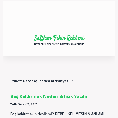
menüyü
Anasayfa
Gizlilik Politikası
Yasal Uyarı
aç
Hakkımızda
Sağlam Fikir Rehberi
Dayanıklı önerilerle hayatını güçlendir!
Etiket:
Ustabaşı neden bitişik yazılır
Baş Kaldırmak Neden Bitişik Yazılır
Tarih: Şubat 26, 2025
Baş kaldırmak birleşik mi? REBEL KELİMESİNİN ANLAMI