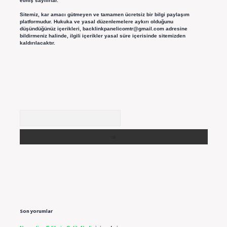
etmiş sayılırlar.
Sitemiz, kar amacı gütmeyen ve tamamen ücretsiz bir bilgi paylaşım
platformudur. Hukuka ve yasal düzenlemelere aykırı olduğunu
düşündüğünüz içerikleri,
backlinkpanelicomtr@gmail.com
adresine
bildirmeniz halinde, ilgili içerikler yasal süre içerisinde sitemizden
kaldırılacaktır.
Arama
Son yorumlar