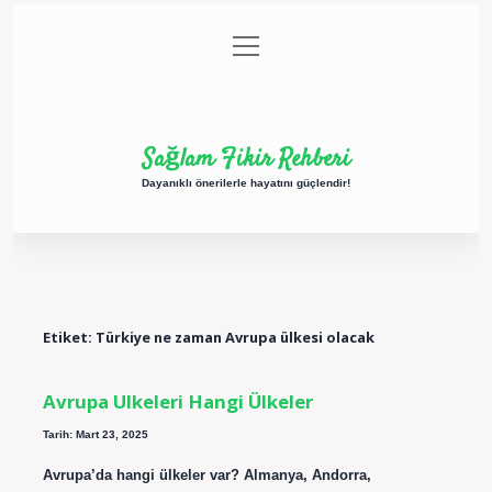
menüyü
Anasayfa
Gizlilik Politikası
Yasal Uyarı
aç
Hakkımızda
Sağlam Fikir Rehberi
Dayanıklı önerilerle hayatını güçlendir!
Etiket:
Türkiye ne zaman Avrupa ülkesi olacak
Avrupa Ulkeleri Hangi Ülkeler
Tarih: Mart 23, 2025
Avrupa’da hangi ülkeler var? Almanya, Andorra,