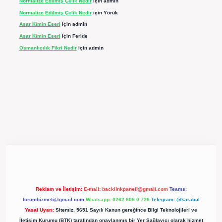
Normalize Edilmiş Çelik Nedir
için
admin
Normalize Edilmiş Çelik Nedir
için
Yörük
Asar Kimin Eseri
için
admin
Asar Kimin Eseri
için
Feride
Osmanlıcılık Fikri Nedir
için
admin
pergir.net/
Reklam ve İletişim:
E-mail:
backlinkpaneli@gmail.com
Teams:
forumhizmeti@gmail.com
Whatsapp: 0262 606 0 726
Telegram: @karabul
Yasal Uyarı:
Sitemiz, 5651 Sayılı Kanun gereğince Bilgi Teknolojileri ve
İletişim Kurumu (BTK) tarafından onaylanmış bir Yer Sağlayıcı olarak hizmet