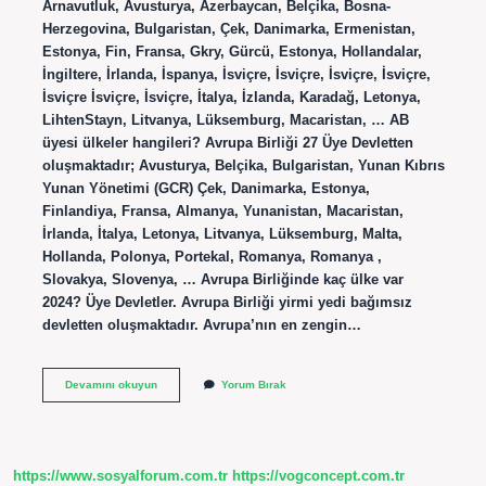
Arnavutluk, Avusturya, Azerbaycan, Belçika, Bosna-
Herzegovina, Bulgaristan, Çek, Danimarka, Ermenistan,
Estonya, Fin, Fransa, Gkry, Gürcü, Estonya, Hollandalar,
İngiltere, İrlanda, İspanya, İsviçre, İsviçre, İsviçre, İsviçre,
İsviçre İsviçre, İsviçre, İtalya, İzlanda, Karadağ, Letonya,
LihtenStayn, Litvanya, Lüksemburg, Macaristan, … AB
üyesi ülkeler hangileri? Avrupa Birliği 27 Üye Devletten
oluşmaktadır; Avusturya, Belçika, Bulgaristan, Yunan Kıbrıs
Yunan Yönetimi (GCR) Çek, Danimarka, Estonya,
Finlandiya, Fransa, Almanya, Yunanistan, Macaristan,
İrlanda, İtalya, Letonya, Litvanya, Lüksemburg, Malta,
Hollanda, Polonya, Portekal, Romanya, Romanya ,
Slovakya, Slovenya, … Avrupa Birliğinde kaç ülke var
2024? Üye Devletler. Avrupa Birliği yirmi yedi bağımsız
devletten oluşmaktadır. Avrupa’nın en zengin…
Avrupa
Devamını okuyun
Yorum Bırak
Ulkeleri
Hangi
Ülkeler
https://www.sosyalforum.com.tr
https://vogconcept.com.tr