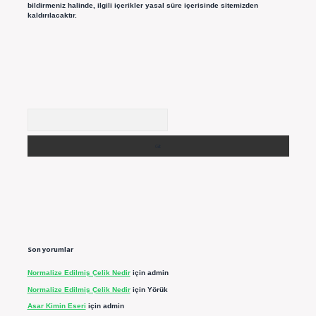
bildirmeniz halinde, ilgili içerikler yasal süre içerisinde sitemizden
kaldırılacaktır.
Arama
Son yorumlar
Normalize Edilmiş Çelik Nedir
için
admin
Normalize Edilmiş Çelik Nedir
için
Yörük
Asar Kimin Eseri
için
admin