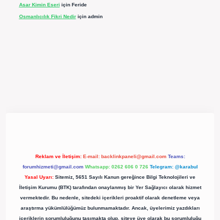
Asar Kimin Eseri
için
Feride
Osmanlıcılık Fikri Nedir
için
admin
ergir.net/
Reklam ve İletişim:
E-mail:
backlinkpaneli@gmail.com
Teams:
forumhizmeti@gmail.com
Whatsapp: 0262 606 0 726
Telegram: @karabul
Yasal Uyarı:
Sitemiz, 5651 Sayılı Kanun gereğince Bilgi Teknolojileri ve
İletişim Kurumu (BTK) tarafından onaylanmış bir Yer Sağlayıcı olarak hizmet
vermektedir. Bu nedenle, sitedeki içerikleri proaktif olarak denetleme veya
araştırma yükümlülüğümüz bulunmamaktadır. Ancak, üyelerimiz yazdıkları
içeriklerin sorumluluğunu taşımakta olup, siteye üye olarak bu sorumluluğu