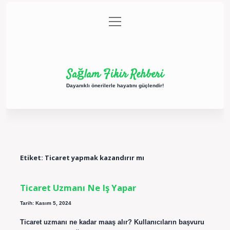
menüyü
Anasayfa
Gizlilik Politikası
Yasal Uyarı
aç
Hakkımızda
Sağlam Fikir Rehberi
Dayanıklı önerilerle hayatını güçlendir!
Etiket:
Ticaret yapmak kazandırır mı
Ticaret Uzmanı Ne Iş Yapar
Tarih: Kasım 5, 2024
Ticaret uzmanı ne kadar maaş alır? Kullanıcıların başvuru