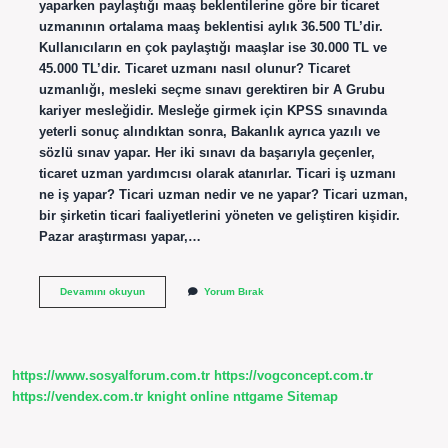
yaparken paylaştığı maaş beklentilerine göre bir ticaret
uzmanının ortalama maaş beklentisi aylık 36.500 TL’dir.
Kullanıcıların en çok paylaştığı maaşlar ise 30.000 TL ve
45.000 TL’dir. Ticaret uzmanı nasıl olunur? Ticaret
uzmanlığı, mesleki seçme sınavı gerektiren bir A Grubu
kariyer mesleğidir. Mesleğe girmek için KPSS sınavında
yeterli sonuç alındıktan sonra, Bakanlık ayrıca yazılı ve
sözlü sınav yapar. Her iki sınavı da başarıyla geçenler,
ticaret uzman yardımcısı olarak atanırlar. Ticari iş uzmanı
ne iş yapar? Ticari uzman nedir ve ne yapar? Ticari uzman,
bir şirketin ticari faaliyetlerini yöneten ve geliştiren kişidir.
Pazar araştırması yapar,…
Ticaret
Devamını okuyun
Yorum Bırak
Uzmanı
Ne
Iş
Yapar
https://www.sosyalforum.com.tr
https://vogconcept.com.tr
https://vendex.com.tr
knight online
nttgame
Sitemap