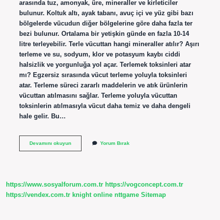
arasında tuz, amonyak, üre, mineraller ve kirleticiler
bulunur. Koltuk altı, ayak tabanı, avuç içi ve yüz gibi bazı
bölgelerde vücudun diğer bölgelerine göre daha fazla ter
bezi bulunur. Ortalama bir yetişkin günde en fazla 10-14
litre terleyebilir. Terle vücuttan hangi mineraller atılır? Aşırı
terleme ve su, sodyum, klor ve potasyum kaybı ciddi
halsizlik ve yorgunluğa yol açar. Terlemek toksinleri atar
mı? Egzersiz sırasında vücut terleme yoluyla toksinleri
atar. Terleme süreci zararlı maddelerin ve atık ürünlerin
vücuttan atılmasını sağlar. Terleme yoluyla vücuttan
toksinlerin atılmasıyla vücut daha temiz ve daha dengeli
hale gelir. Bu…
Terleme
Devamını okuyun
Yorum Bırak
Ile
Vücuttan
Ne
Atılır
https://www.sosyalforum.com.tr
https://vogconcept.com.tr
https://vendex.com.tr
knight online
nttgame
Sitemap