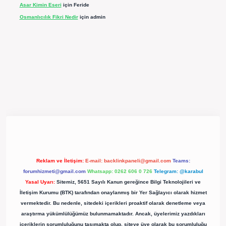
Asar Kimin Eseri
için
Feride
Osmanlıcılık Fikri Nedir
için
admin
eni giriş
betexper güncel giriş
https://betexpergir.net/
Reklam ve İletişim:
E-mail:
backlinkpaneli@gmail.com
Teams:
forumhizmeti@gmail.com
Whatsapp: 0262 606 0 726
Telegram: @karabul
Yasal Uyarı:
Sitemiz, 5651 Sayılı Kanun gereğince Bilgi Teknolojileri ve
İletişim Kurumu (BTK) tarafından onaylanmış bir Yer Sağlayıcı olarak hizmet
vermektedir. Bu nedenle, sitedeki içerikleri proaktif olarak denetleme veya
araştırma yükümlülüğümüz bulunmamaktadır. Ancak, üyelerimiz yazdıkları
içeriklerin sorumluluğunu taşımakta olup, siteye üye olarak bu sorumluluğu