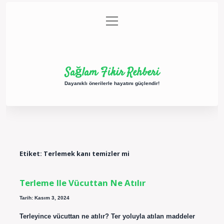
menüyü
Anasayfa
Gizlilik Politikası
Yasal Uyarı
aç
Hakkımızda
Sağlam Fikir Rehberi
Dayanıklı önerilerle hayatını güçlendir!
Etiket:
Terlemek kanı temizler mi
Terleme Ile Vücuttan Ne Atılır
Tarih: Kasım 3, 2024
Terleyince vücuttan ne atılır? Ter yoluyla atılan maddeler