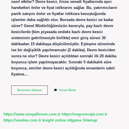
nasıl etkiler? Devre kesici, hisse senedi fiyatlarında aşırı
hareketleri önler ve fiyat istikrarını sağlar. Bu, yatırımcıların
panik satışını önler ve fiyatlar istikrara kavuştuğunda
işlemler daha sağlıklı olur. Borsada devre kesici ne kadar
sürer? Genel Müdürlüğümüzün kararıyla, pay bazlı devre
kesicilerde (tüm piyasada endeks bazlı devre kesici
sisteminin getirilmesiyle birlikte) emir giriş süresi 30
dakikadan 15 dakikaya düşürülmüştür. Eşleşme süresinde
ise bir değişiklik yapılmamıştır (2 dakika). Devre kesiciden
sonra ne olur? Devre kesici açıldıktan sonraki ilk 20 dakika
boyunca işlem yapılmayacaktır. Sonraki 5 dakikalık süre
boyunca, emirler devre kesici açıldığında envanterin sabit
fiyatına…
Hisse
Devamını okuyun
Yorum Bırak
Senedinde
Devre
Kesici
Ne
Demek
https://www.sosyalforum.com.tr
https://vogconcept.com.tr
https://vendex.com.tr
knight online
nttgame
Sitemap