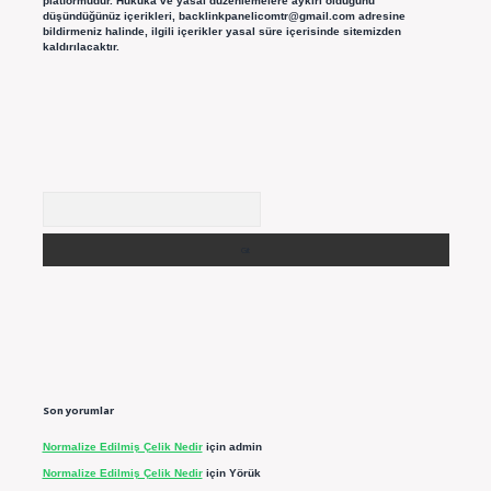
platformudur. Hukuka ve yasal düzenlemelere aykırı olduğunu
düşündüğünüz içerikleri,
backlinkpanelicomtr@gmail.com
adresine
bildirmeniz halinde, ilgili içerikler yasal süre içerisinde sitemizden
kaldırılacaktır.
Arama
Son yorumlar
Normalize Edilmiş Çelik Nedir
için
admin
Normalize Edilmiş Çelik Nedir
için
Yörük