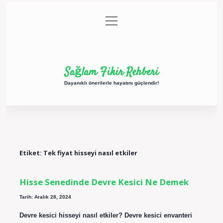
menüyü
Anasayfa
Gizlilik Politikası
Yasal Uyarı
aç
Hakkımızda
Sağlam Fikir Rehberi
Dayanıklı önerilerle hayatını güçlendir!
Etiket:
Tek fiyat hisseyi nasıl etkiler
Hisse Senedinde Devre Kesici Ne Demek
Tarih: Aralık 28, 2024
Devre kesici hisseyi nasıl etkiler? Devre kesici envanteri