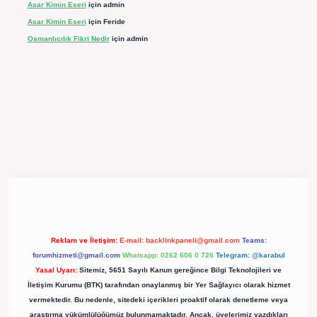
Asar Kimin Eseri
için
admin
Asar Kimin Eseri
için
Feride
Osmanlıcılık Fikri Nedir
için
admin
xpergir.net/
Reklam ve İletişim:
E-mail:
backlinkpaneli@gmail.com
Teams:
forumhizmeti@gmail.com
Whatsapp: 0262 606 0 726
Telegram: @karabul
Yasal Uyarı:
Sitemiz, 5651 Sayılı Kanun gereğince Bilgi Teknolojileri ve
İletişim Kurumu (BTK) tarafından onaylanmış bir Yer Sağlayıcı olarak hizmet
vermektedir. Bu nedenle, sitedeki içerikleri proaktif olarak denetleme veya
araştırma yükümlülüğümüz bulunmamaktadır. Ancak, üyelerimiz yazdıkları