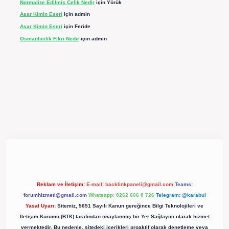
Normalize Edilmiş Çelik Nedir
için
Yörük
Asar Kimin Eseri
için
admin
Asar Kimin Eseri
için
Feride
Osmanlıcılık Fikri Nedir
için
admin
pergir.net/
Reklam ve İletişim:
E-mail:
backlinkpaneli@gmail.com
Teams:
forumhizmeti@gmail.com
Whatsapp: 0262 606 0 726
Telegram: @karabul
Yasal Uyarı:
Sitemiz, 5651 Sayılı Kanun gereğince Bilgi Teknolojileri ve
İletişim Kurumu (BTK) tarafından onaylanmış bir Yer Sağlayıcı olarak hizmet
vermektedir. Bu nedenle, sitedeki içerikleri proaktif olarak denetleme veya