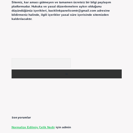
Sitemiz, kar amacı gütmeyen ve tamamen ücretsiz bir bilgi paylaşım
platformudur. Hukuka ve yasal düzenlemelere aykırı olduğunu
düşündüğünüz içerikleri,
backlinkpanelicomtr@gmail.com
adresine
bildirmeniz halinde, ilgili içerikler yasal süre içerisinde sitemizden
kaldırılacaktır.
Arama
Son yorumlar
Normalize Edilmiş Çelik Nedir
için
admin