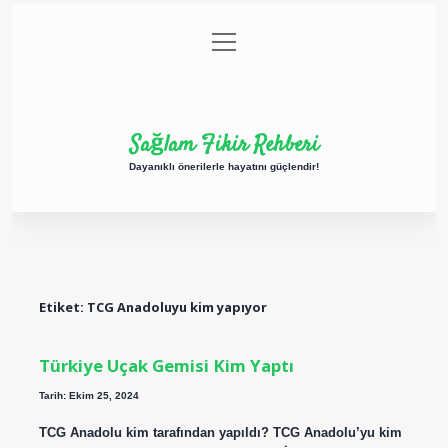
menüyü
Anasayfa
Gizlilik Politikası
Yasal Uyarı
aç
Hakkımızda
Sağlam Fikir Rehberi
Dayanıklı önerilerle hayatını güçlendir!
Etiket:
TCG Anadoluyu kim yapıyor
Türkiye Uçak Gemisi Kim Yaptı
Tarih: Ekim 25, 2024
TCG Anadolu kim tarafından yapıldı? TCG Anadolu’yu kim