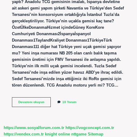
yaptı? Anadolu TCG gemisinin imalatı, İspanya devletine
ait askeri gemi yapım şirketi Navantia ve Türkiye’den Sedef
Tersanesi’nin konsorsiyum ortaklığıyla İstanbul Tuzla’da
gerçekleştiriliyor. Türkiye’nin uçakla gemisi kaç tane?
ÖzetÜlkeDonanmaHizmet içindeGüney KoreKore
Cumhuriyeti Donanması2İspanyaİspanyol
Donanması1TaylandKraliyet Donanması1TürkiyeTürk
Donanması111 diğer hat Türkiye yeni uçak gemisi yapıyor
mu? Yeni inşa numarası NB 205 olan canlı balık taşıma
gemisinin üretimi için FMV Tersanesi ile anlaşma yapıldı.
Türkiye’nin ilk milli uçak gemisi incelendi. Tuzla Sedef
Tersanesi’nde inşa edilen yüzer havuz ABD’ye ihraç edildi.
Sedef Tersanesi’mizde inşa ettiğimiz iki RoRo gemisi için
tören düzenlendi. TCG Anadolu motoru yerli mi? TCG…
Türkiye
Devamını okuyun
10 Yorum
Uçak
Gemisi
Kim
Yaptı
https://www.sosyalforum.com.tr
https://vogconcept.com.tr
https://vendex.com.tr
knight online
nttgame
Sitemap