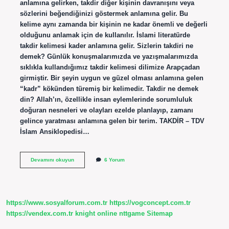
anlamına gelirken, takdir diğer kişinin davranışını veya
sözlerini beğendiğinizi göstermek anlamına gelir. Bu
kelime aynı zamanda bir kişinin ne kadar önemli ve değerli
olduğunu anlamak için de kullanılır. İslami literatürde
takdir kelimesi kader anlamına gelir. Sizlerin takdiri ne
demek? Günlük konuşmalarımızda ve yazışmalarımızda
sıklıkla kullandığımız takdir kelimesi dilimize Arapçadan
girmiştir. Bir şeyin uygun ve güzel olması anlamına gelen
“kadr” kökünden türemiş bir kelimedir. Takdir ne demek
din? Allah’ın, özellikle insan eylemlerinde sorumluluk
doğuran nesneleri ve olayları ezelde planlayıp, zamanı
gelince yaratması anlamına gelen bir terim. TAKDİR – TDV
İslam Ansiklopedisi…
Takdir
Devamını okuyun
6 Yorum
Sizlerin
Ne
Demek
https://www.sosyalforum.com.tr
https://vogconcept.com.tr
https://vendex.com.tr
knight online
nttgame
Sitemap