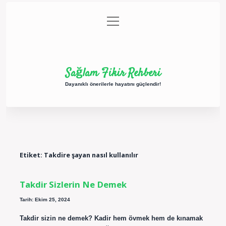
menüyü
Anasayfa
Gizlilik Politikası
Yasal Uyarı
aç
Hakkımızda
Sağlam Fikir Rehberi
Dayanıklı önerilerle hayatını güçlendir!
Etiket:
Takdire şayan nasıl kullanılır
Takdir Sizlerin Ne Demek
Tarih: Ekim 25, 2024
Takdir sizin ne demek? Kadir hem övmek hem de kınamak