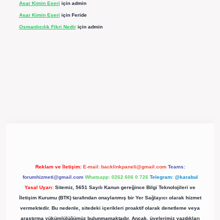
Asar Kimin Eseri
için
admin
Asar Kimin Eseri
için
Feride
Osmanlıcılık Fikri Nedir
için
admin
ergir.net/
Reklam ve İletişim:
E-mail:
backlinkpaneli@gmail.com
Teams:
forumhizmeti@gmail.com
Whatsapp: 0262 606 0 726
Telegram: @karabul
Yasal Uyarı:
Sitemiz, 5651 Sayılı Kanun gereğince Bilgi Teknolojileri ve
İletişim Kurumu (BTK) tarafından onaylanmış bir Yer Sağlayıcı olarak hizmet
vermektedir. Bu nedenle, sitedeki içerikleri proaktif olarak denetleme veya
araştırma yükümlülüğümüz bulunmamaktadır. Ancak, üyelerimiz yazdıkları