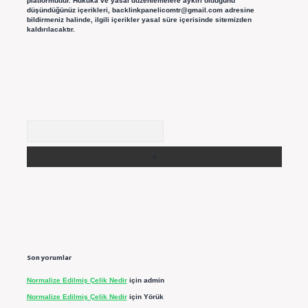
platformudur. Hukuka ve yasal düzenlemelere aykırı olduğunu
düşündüğünüz içerikleri,
backlinkpanelicomtr@gmail.com
adresine
bildirmeniz halinde, ilgili içerikler yasal süre içerisinde sitemizden
kaldırılacaktır.
Arama
Son yorumlar
Normalize Edilmiş Çelik Nedir
için
admin
Normalize Edilmiş Çelik Nedir
için
Yörük