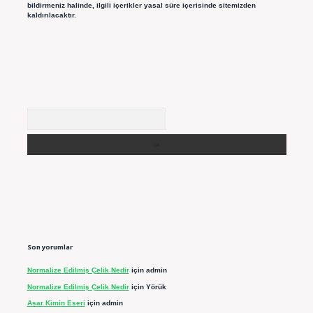
bildirmeniz halinde, ilgili içerikler yasal süre içerisinde sitemizden
kaldırılacaktır.
Arama
Son yorumlar
Normalize Edilmiş Çelik Nedir
için
admin
Normalize Edilmiş Çelik Nedir
için
Yörük
Asar Kimin Eseri
için
admin