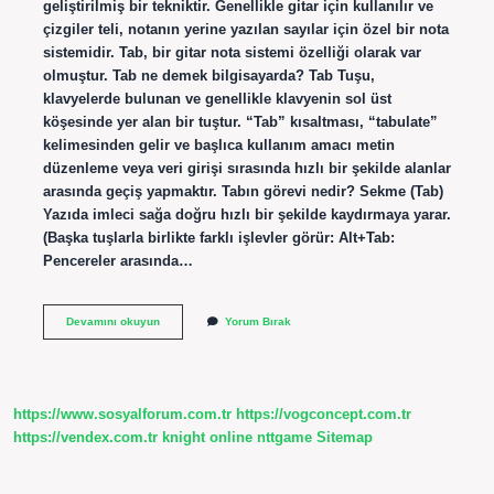
geliştirilmiş bir tekniktir. Genellikle gitar için kullanılır ve
çizgiler teli, notanın yerine yazılan sayılar için özel bir nota
sistemidir. Tab, bir gitar nota sistemi özelliği olarak var
olmuştur. Tab ne demek bilgisayarda? Tab Tuşu,
klavyelerde bulunan ve genellikle klavyenin sol üst
köşesinde yer alan bir tuştur. “Tab” kısaltması, “tabulate”
kelimesinden gelir ve başlıca kullanım amacı metin
düzenleme veya veri girişi sırasında hızlı bir şekilde alanlar
arasında geçiş yapmaktır. Tabın görevi nedir? Sekme (Tab)
Yazıda imleci sağa doğru hızlı bir şekilde kaydırmaya yarar.
(Başka tuşlarla birlikte farklı işlevler görür: Alt+Tab:
Pencereler arasında…
Tab
Devamını okuyun
Yorum Bırak
Nedir
Yazılım
https://www.sosyalforum.com.tr
https://vogconcept.com.tr
https://vendex.com.tr
knight online
nttgame
Sitemap