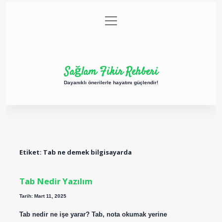
menüyü
Anasayfa
Gizlilik Politikası
Yasal Uyarı
aç
Hakkımızda
Sağlam Fikir Rehberi
Dayanıklı önerilerle hayatını güçlendir!
Etiket:
Tab ne demek bilgisayarda
Tab Nedir Yazılım
Tarih: Mart 11, 2025
Tab nedir ne işe yarar? Tab, nota okumak yerine