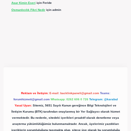
Asar Kimin Eseri
için
Feride
Osmanlıcılık Fikri Nedir
için
admin
pergir.net/
Reklam ve İletişim:
E-mail:
backlinkpaneli@gmail.com
Teams:
forumhizmeti@gmail.com
Whatsapp: 0262 606 0 726
Telegram: @karabul
Yasal Uyarı:
Sitemiz, 5651 Sayılı Kanun gereğince Bilgi Teknolojileri ve
İletişim Kurumu (BTK) tarafından onaylanmış bir Yer Sağlayıcı olarak hizmet
vermektedir. Bu nedenle, sitedeki içerikleri proaktif olarak denetleme veya
araştırma yükümlülüğümüz bulunmamaktadır. Ancak, üyelerimiz yazdıkları
içeriklerin sorumluluğunu taşımakta olup, siteye üye olarak bu sorumluluğu