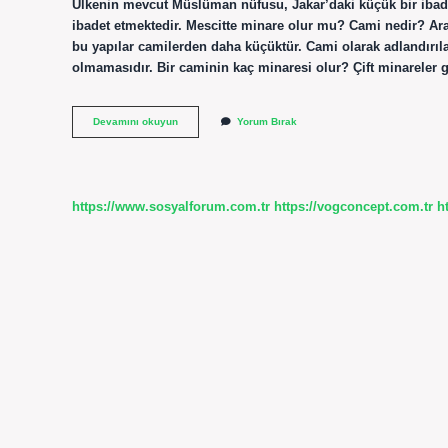
Ülkenin mevcut Müslüman nüfusu, Jakar’daki küçük bir ibade
ibadet etmektedir. Mescitte minare olur mu? Cami nedir? Ar
bu yapılar camilerden daha küçüktür. Cami olarak adlandırıl
olmamasıdır. Bir caminin kaç minaresi olur? Çift minareler 
Minaresiz
Devamını okuyun
Yorum Bırak
Cami
Olur
Mu
https://www.sosyalforum.com.tr
https://vogconcept.com.tr
h