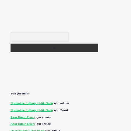
Arama
Son yorumlar
Normalize Edilmiş Çelik Nedir
için
admin
Normalize Edilmiş Çelik Nedir
için
Yörük
Asar Kimin Eseri
için
admin
Asar Kimin Eseri
için
Feride
Osmanlıcılık Fikri Nedir
için
admin