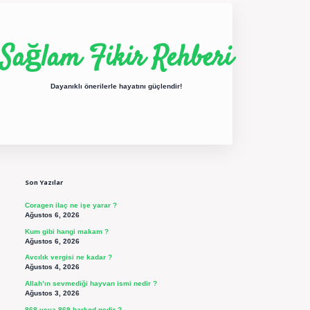
Sağlam Fikir Rehberi
Dayanıklı önerilerle hayatını güçlendir!
Sidebar
ilbet yeni giriş
betexper güncel giriş
https://betexpergir.net/
Son Yazılar
Coragen ilaç ne işe yarar ?
Ağustos 6, 2026
Kum gibi hangi makam ?
Ağustos 6, 2026
Avcılık vergisi ne kadar ?
Ağustos 4, 2026
Allah’ın sevmediği hayvan ismi nedir ?
Ağustos 3, 2026
868 veya 869 barkod nedir ?