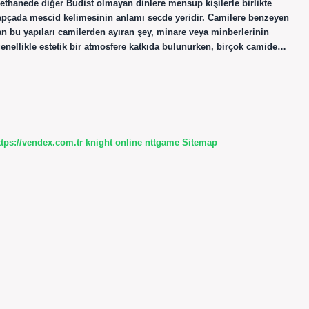
thanede diğer Budist olmayan dinlere mensup kişilerle birlikte
apçada mescid kelimesinin anlamı secde yeridir. Camilere benzeyen
an bu yapıları camilerden ayıran şey, minare veya minberlerinin
genellikle estetik bir atmosfere katkıda bulunurken, birçok camide…
ttps://vendex.com.tr
knight online
nttgame
Sitemap