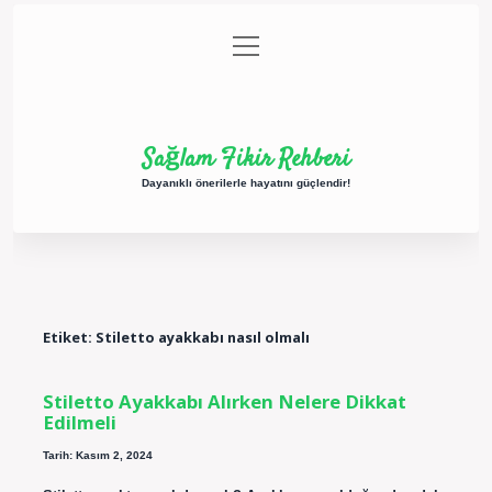
menüyü
Anasayfa
Gizlilik Politikası
Yasal Uyarı
aç
Hakkımızda
Sağlam Fikir Rehberi
Dayanıklı önerilerle hayatını güçlendir!
Etiket:
Stiletto ayakkabı nasıl olmalı
Stiletto Ayakkabı Alırken Nelere Dikkat
Edilmeli
Tarih: Kasım 2, 2024