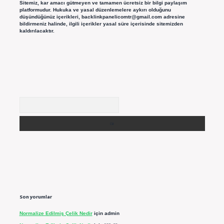
Sitemiz, kar amacı gütmeyen ve tamamen ücretsiz bir bilgi paylaşım
platformudur. Hukuka ve yasal düzenlemelere aykırı olduğunu
düşündüğünüz içerikleri,
backlinkpanelicomtr@gmail.com
adresine
bildirmeniz halinde, ilgili içerikler yasal süre içerisinde sitemizden
kaldırılacaktır.
Arama
Son yorumlar
Normalize Edilmiş Çelik Nedir
için
admin