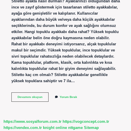
Stiletto ayakta nasıl durmalı? Ayaklarınızı olduğundan daha
ince ve zayıf göstermek için tasarlanan stiletto ayakkabılar,
ayağa göre genişletilir ve kalıplanır. Kullanıcılar
ayaklarından daha büyük ve/veya daha küçük ayakkabılar
seçtiklerinde, bu durum konfor ve ayak sağlığını olumsuz
etkiler. Hangi topuklu ayakkabı daha rahat? Yüksek topuklu
ayakkabılar belin öne doğru kaymasına neden olabilir.
Rahat bir ayakkabı deneyimi istiyorsanız, alçak topuklular
makul bir seçimdir. Yüksek topuklular, ince topuklular ve
sivri topuklular rahatsızlığa neden olabilecek detaylardır.
Kama topuklular, platform, klasik, orta kalınlıkta ve kısa
kalınlıkta topuklular rahat bir giyim deneyimi sağlayabilir.
Stiletto kaç cm olmalı? Stiletto ayakkabılar genellikle
yüksek topuklara sahiptir ve 7 ila…
Stiletto
Devamını okuyun
Yorum Bırak
Ayakkabı
Alırken
Nelere
Dikkat
Edilmeli
https://www.sosyalforum.com.tr
https://vogconcept.com.tr
https://vendex.com.tr
knight online
nttgame
Sitemap