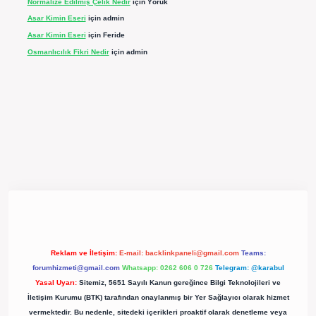
Normalize Edilmiş Çelik Nedir
için
Yörük
Asar Kimin Eseri
için
admin
Asar Kimin Eseri
için
Feride
Osmanlıcılık Fikri Nedir
için
admin
pergir.net/
Reklam ve İletişim:
E-mail:
backlinkpaneli@gmail.com
Teams:
forumhizmeti@gmail.com
Whatsapp: 0262 606 0 726
Telegram: @karabul
Yasal Uyarı:
Sitemiz, 5651 Sayılı Kanun gereğince Bilgi Teknolojileri ve
İletişim Kurumu (BTK) tarafından onaylanmış bir Yer Sağlayıcı olarak hizmet
vermektedir. Bu nedenle, sitedeki içerikleri proaktif olarak denetleme veya