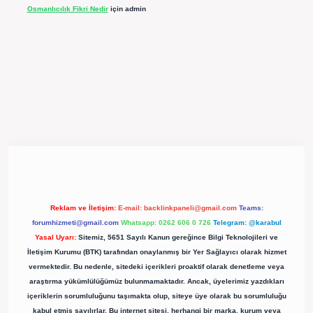
Osmanlıcılık Fikri Nedir
için
admin
pergir.net/
Reklam ve İletişim:
E-mail:
backlinkpaneli@gmail.com
Teams:
forumhizmeti@gmail.com
Whatsapp: 0262 606 0 726
Telegram: @karabul
Yasal Uyarı:
Sitemiz, 5651 Sayılı Kanun gereğince Bilgi Teknolojileri ve
İletişim Kurumu (BTK) tarafından onaylanmış bir Yer Sağlayıcı olarak hizmet
vermektedir. Bu nedenle, sitedeki içerikleri proaktif olarak denetleme veya
araştırma yükümlülüğümüz bulunmamaktadır. Ancak, üyelerimiz yazdıkları
içeriklerin sorumluluğunu taşımakta olup, siteye üye olarak bu sorumluluğu
kabul etmiş sayılırlar. Bu internet sitesi, herhangi bir marka, kurum veya