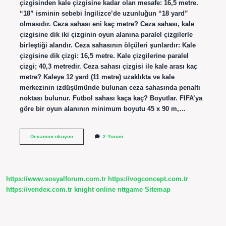
çizgisinden kale çizgisine kadar olan mesafe: 16,5 metre.
“18” isminin sebebi İngilizce’de uzunluğun “18 yard”
olmasıdır. Ceza sahası eni kaç metre? Ceza sahası, kale
çizgisine dik iki çizginin oyun alanına paralel çizgilerle
birleştiği alandır. Ceza sahasının ölçüleri şunlardır: Kale
çizgisine dik çizgi: 16,5 metre. Kale çizgilerine paralel
çizgi; 40,3 metredir. Ceza sahası çizgisi ile kale arası kaç
metre? Kaleye 12 yard (11 metre) uzaklıkta ve kale
merkezinin izdüşümünde bulunan ceza sahasında penaltı
noktası bulunur. Futbol sahası kaça kaç? Boyutlar. FIFA’ya
göre bir oyun alanının minimum boyutu 45 x 90 m,…
Ceza
Devamını okuyun
2 Yorum
Sahası
Kaça
Kaç
https://www.sosyalforum.com.tr
https://vogconcept.com.tr
https://vendex.com.tr
knight online
nttgame
Sitemap