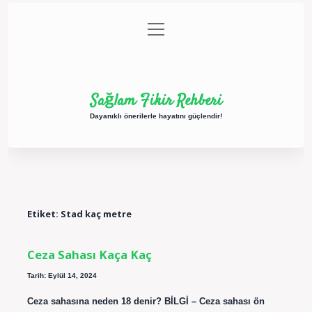
menüyü
Anasayfa
Gizlilik Politikası
Yasal Uyarı
aç
Hakkımızda
Sağlam Fikir Rehberi
Dayanıklı önerilerle hayatını güçlendir!
Etiket:
Stad kaç metre
Ceza Sahası Kaça Kaç
Tarih: Eylül 14, 2024
Ceza sahasına neden 18 denir? BİLGİ – Ceza sahası ön