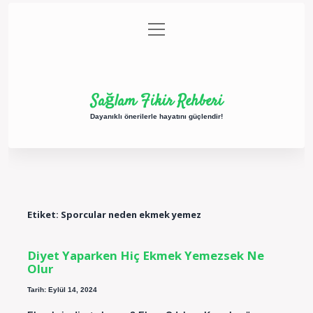
menüyü
Anasayfa
Gizlilik Politikası
Yasal Uyarı
aç
Hakkımızda
Sağlam Fikir Rehberi
Dayanıklı önerilerle hayatını güçlendir!
Etiket:
Sporcular neden ekmek yemez
Diyet Yaparken Hiç Ekmek Yemezsek Ne
Olur
Tarih: Eylül 14, 2024