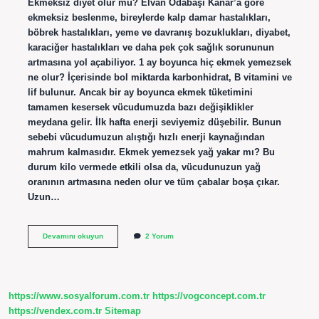
Ekmeksiz diyet olur mu? Elvan Odabaşı Kanar’a göre
ekmeksiz beslenme, bireylerde kalp damar hastalıkları,
böbrek hastalıkları, yeme ve davranış bozuklukları, diyabet,
karaciğer hastalıkları ve daha pek çok sağlık sorununun
artmasına yol açabiliyor. 1 ay boyunca hiç ekmek yemezsek
ne olur? İçerisinde bol miktarda karbonhidrat, B vitamini ve
lif bulunur. Ancak bir ay boyunca ekmek tüketimini
tamamen kesersek vücudumuzda bazı değişiklikler
meydana gelir. İlk hafta enerji seviyemiz düşebilir. Bunun
sebebi vücudumuzun alıştığı hızlı enerji kaynağından
mahrum kalmasıdır. Ekmek yemezsek yağ yakar mı? Bu
durum kilo vermede etkili olsa da, vücudunuzun yağ
oranının artmasına neden olur ve tüm çabalar boşa çıkar.
Uzun…
Diyet
Devamını okuyun
2 Yorum
Yaparken
Hiç
Ekmek
Yemezsek
Ne
https://www.sosyalforum.com.tr
https://vogconcept.com.tr
Olur
https://vendex.com.tr
Sitemap