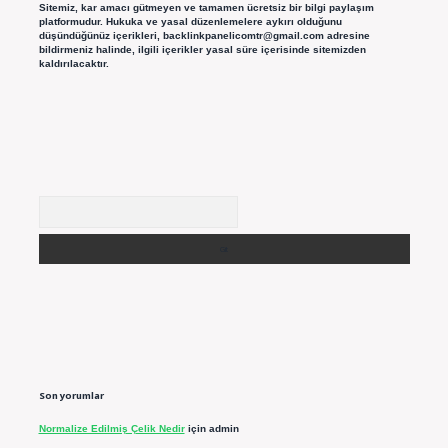
Sitemiz, kar amacı gütmeyen ve tamamen ücretsiz bir bilgi paylaşım
platformudur. Hukuka ve yasal düzenlemelere aykırı olduğunu
düşündüğünüz içerikleri,
backlinkpanelicomtr@gmail.com
adresine
bildirmeniz halinde, ilgili içerikler yasal süre içerisinde sitemizden
kaldırılacaktır.
Arama
Son yorumlar
Normalize Edilmiş Çelik Nedir
için
admin