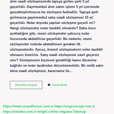
alım vaadi sözleşmesinde tapuya girilen şerh 5 yıl
geçerlidir. Gayrimenkul alım satım işlemi 5 yıl içerisinde
gerçekleştirilmezse bu sözleşme feshedilir. Tapuya şerh
girilmezse gayrimenkul satış vaadi sözleşmesi 10 yıl
geçerlidir. Noter dışında yapılan sözleşme geçerli mi?
Hangi sözleşmeler noter tasdikli olmalıdır? Daha önce
açıkladığım gibi, resmi sözleşmeler yalnızca noter
huzurunda akdedilirse geçerlidir. Bu nedenle, resmi
sözleşmeler noterde akdedilmesi gereken ilk
sözleşmelerdir. Ayrıca, önemli sözleşmelerin noter tasdikli
olmasını öneririm. Satış vaadi sözleşmesi nasıl geçersiz
olur? Sözleşmenin biçimsel gerekliliği kamu düzenine
bağlıdır ve noter tarafından düzenlenmelidir. Bir mülk satın
alma vaadi sözleşmesi, kararname ile…
Satış
Devamını okuyun
Yorum Bırak
Sözleşmesi
Kaç
Yıl
Geçerli
https://www.sosyalforum.com.tr
https://vogconcept.com.tr
https://vendex.com.tr
knight online
nttgame
Sitemap