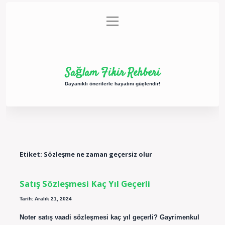
menüyü
Anasayfa
Gizlilik Politikası
Yasal Uyarı
aç
Hakkımızda
Sağlam Fikir Rehberi
Dayanıklı önerilerle hayatını güçlendir!
Etiket:
Sözleşme ne zaman geçersiz olur
Satış Sözleşmesi Kaç Yıl Geçerli
Tarih: Aralık 21, 2024
Noter satış vaadi sözleşmesi kaç yıl geçerli? Gayrimenkul