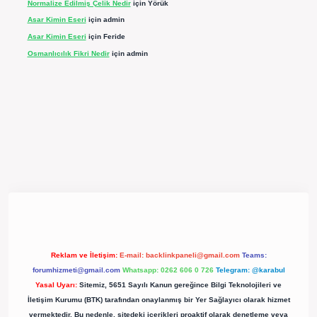
Normalize Edilmiş Çelik Nedir
için
Yörük
Asar Kimin Eseri
için
admin
Asar Kimin Eseri
için
Feride
Osmanlıcılık Fikri Nedir
için
admin
pergir.net/
Reklam ve İletişim:
E-mail:
backlinkpaneli@gmail.com
Teams:
forumhizmeti@gmail.com
Whatsapp: 0262 606 0 726
Telegram: @karabul
Yasal Uyarı:
Sitemiz, 5651 Sayılı Kanun gereğince Bilgi Teknolojileri ve
İletişim Kurumu (BTK) tarafından onaylanmış bir Yer Sağlayıcı olarak hizmet
vermektedir. Bu nedenle, sitedeki içerikleri proaktif olarak denetleme veya