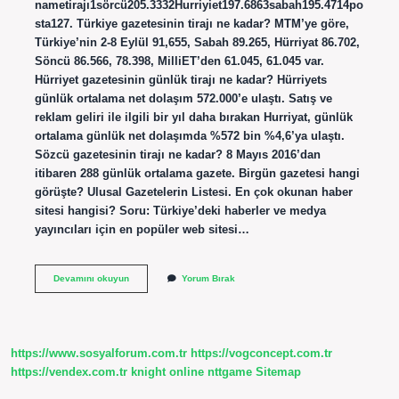
nametirajı1sörcü205.3332Hurriyiet197.6863sabah195.4714po
sta127. Türkiye gazetesinin tirajı ne kadar? MTM’ye göre,
Türkiye’nin 2-8 Eylül 91,655, Sabah 89.265, Hürriyat 86.702,
Söncü 86.566, 78.398, MilliET’den 61.045, 61.045 var.
Hürriyet gazetesinin günlük tirajı ne kadar? Hürriyets
günlük ortalama net dolaşım 572.000’e ulaştı. Satış ve
reklam geliri ile ilgili bir yıl daha bırakan Hurriyat, günlük
ortalama günlük net dolaşımda %572 bin %4,6’ya ulaştı.
Sözcü gazetesinin tirajı ne kadar? 8 Mayıs 2016’dan
itibaren 288 günlük ortalama gazete. Birgün gazetesi hangi
görüşte? Ulusal Gazetelerin Listesi. En çok okunan haber
sitesi hangisi? Soru: Türkiye’deki haberler ve medya
yayıncıları için en popüler web sitesi…
Gazetelerin
Devamını okuyun
Yorum Bırak
Tirajı
Ne
Kadar
https://www.sosyalforum.com.tr
https://vogconcept.com.tr
https://vendex.com.tr
knight online
nttgame
Sitemap