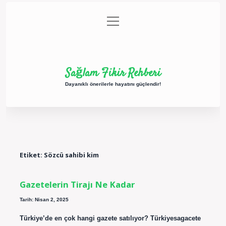
menüyü
Anasayfa
Gizlilik Politikası
Yasal Uyarı
aç
Hakkımızda
Sağlam Fikir Rehberi
Dayanıklı önerilerle hayatını güçlendir!
Etiket:
Sözcü sahibi kim
Gazetelerin Tirajı Ne Kadar
Tarih: Nisan 2, 2025
Türkiye’de en çok hangi gazete satılıyor? Türkiyesagacete