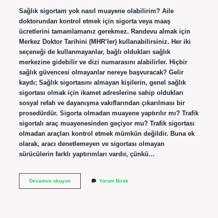
Sağlık sigortam yok nasıl muayene olabilirim? Aile
doktorundan kontrol etmek için sigorta veya maaş
ücretlerini tamamlamanız gerekmez. Randevu almak için
Merkez Doktor Tarihini (MHR’ler) kullanabilirsiniz. Her iki
seçeneği de kullanmayanlar, bağlı oldukları sağlık
merkezine gidebilir ve dizi numarasını alabilirler. Hiçbir
sağlık güvencesi olmayanlar nereye başvuracak? Gelir
kaydı; Sağlık sigortasını almayan kişilerin, genel sağlık
sigortası olmak için ikamet adreslerine sahip oldukları
sosyal refah ve dayanışma vakıflarından çıkarılması bir
prosedürdür. Sigorta olmadan muayene yaptırılır mı? Trafik
sigortalı araç muayenesinden geçiyor mu? Trafik sigortası
olmadan araçları kontrol etmek mümkün değildir. Buna ek
olarak, aracı denetlemeyen ve sigortası olmayan
sürücülerin farklı yaptırımları vardır, çünkü…
Sağlık
Devamını okuyun
Yorum Bırak
Sigortası
Olmayan
Nasıl
Muayene
Olur