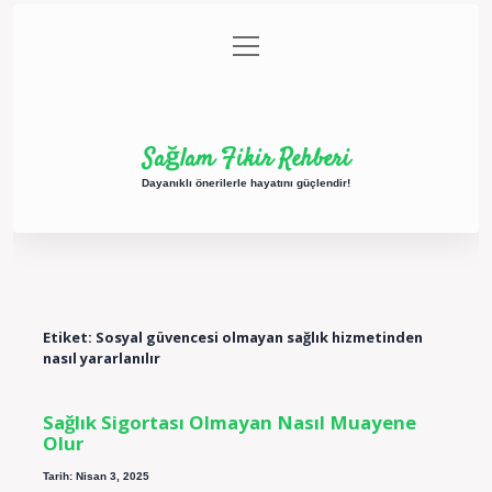
menüyü
Anasayfa
Gizlilik Politikası
Yasal Uyarı
aç
Hakkımızda
Sağlam Fikir Rehberi
Dayanıklı önerilerle hayatını güçlendir!
Etiket:
Sosyal güvencesi olmayan sağlık hizmetinden
nasıl yararlanılır
Sağlık Sigortası Olmayan Nasıl Muayene
Olur
Tarih: Nisan 3, 2025