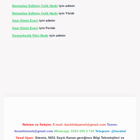
Normalize Edilmiş Çelik Nedir
için
admin
Normalize Edilmiş Çelik Nedir
için
Yörük
Asar Kimin Eseri
için
admin
Asar Kimin Eseri
için
Feride
Osmanlıcılık Fikri Nedir
için
admin
ergir.net/
Reklam ve İletişim:
E-mail:
backlinkpaneli@gmail.com
Teams:
forumhizmeti@gmail.com
Whatsapp: 0262 606 0 726
Telegram: @karabul
Yasal Uyarı:
Sitemiz, 5651 Sayılı Kanun gereğince Bilgi Teknolojileri ve