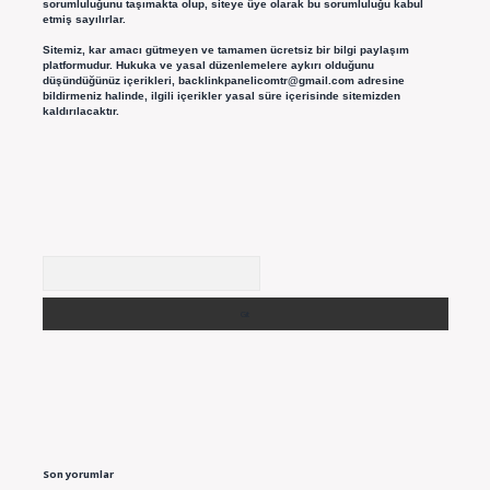
sorumluluğunu taşımakta olup, siteye üye olarak bu sorumluluğu kabul
etmiş sayılırlar.
Sitemiz, kar amacı gütmeyen ve tamamen ücretsiz bir bilgi paylaşım
platformudur. Hukuka ve yasal düzenlemelere aykırı olduğunu
düşündüğünüz içerikleri,
backlinkpanelicomtr@gmail.com
adresine
bildirmeniz halinde, ilgili içerikler yasal süre içerisinde sitemizden
kaldırılacaktır.
Arama
Son yorumlar