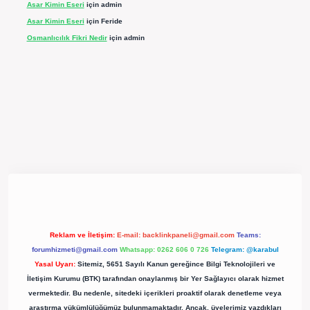
Asar Kimin Eseri
için
admin
Asar Kimin Eseri
için
Feride
Osmanlıcılık Fikri Nedir
için
admin
pergir.net/
Reklam ve İletişim:
E-mail:
backlinkpaneli@gmail.com
Teams:
forumhizmeti@gmail.com
Whatsapp: 0262 606 0 726
Telegram: @karabul
Yasal Uyarı:
Sitemiz, 5651 Sayılı Kanun gereğince Bilgi Teknolojileri ve
İletişim Kurumu (BTK) tarafından onaylanmış bir Yer Sağlayıcı olarak hizmet
vermektedir. Bu nedenle, sitedeki içerikleri proaktif olarak denetleme veya
araştırma yükümlülüğümüz bulunmamaktadır. Ancak, üyelerimiz yazdıkları