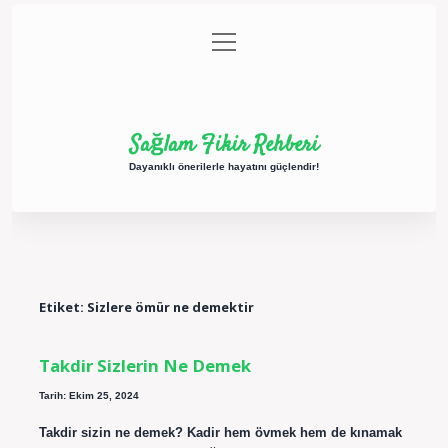
menüyü
Anasayfa
Gizlilik Politikası
Yasal Uyarı
aç
Hakkımızda
Sağlam Fikir Rehberi
Dayanıklı önerilerle hayatını güçlendir!
Etiket:
Sizlere ömür ne demektir
Takdir Sizlerin Ne Demek
Tarih: Ekim 25, 2024
Takdir sizin ne demek? Kadir hem övmek hem de kınamak