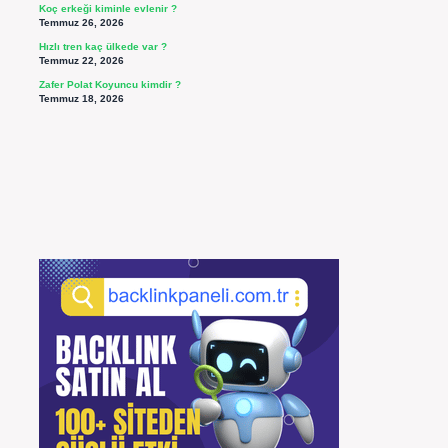
Koç erkeği kiminle evlenir ?
Temmuz 26, 2026
Hızlı tren kaç ülkede var ?
Temmuz 22, 2026
Zafer Polat Koyuncu kimdir ?
Temmuz 18, 2026