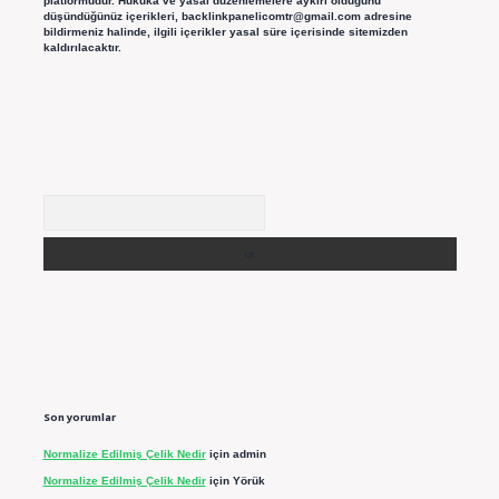
platformudur. Hukuka ve yasal düzenlemelere aykırı olduğunu
düşündüğünüz içerikleri,
backlinkpanelicomtr@gmail.com
adresine
bildirmeniz halinde, ilgili içerikler yasal süre içerisinde sitemizden
kaldırılacaktır.
Arama
Son yorumlar
Normalize Edilmiş Çelik Nedir
için
admin
Normalize Edilmiş Çelik Nedir
için
Yörük