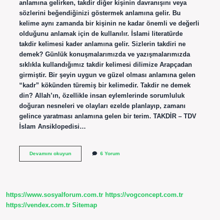
anlamına gelirken, takdir diğer kişinin davranışını veya
sözlerini beğendiğinizi göstermek anlamına gelir. Bu
kelime aynı zamanda bir kişinin ne kadar önemli ve değerli
olduğunu anlamak için de kullanılır. İslami literatürde
takdir kelimesi kader anlamına gelir. Sizlerin takdiri ne
demek? Günlük konuşmalarımızda ve yazışmalarımızda
sıklıkla kullandığımız takdir kelimesi dilimize Arapçadan
girmiştir. Bir şeyin uygun ve güzel olması anlamına gelen
“kadr” kökünden türemiş bir kelimedir. Takdir ne demek
din? Allah’ın, özellikle insan eylemlerinde sorumluluk
doğuran nesneleri ve olayları ezelde planlayıp, zamanı
gelince yaratması anlamına gelen bir terim. TAKDİR – TDV
İslam Ansiklopedisi…
Takdir
Devamını okuyun
6 Yorum
Sizlerin
Ne
Demek
https://www.sosyalforum.com.tr
https://vogconcept.com.tr
https://vendex.com.tr
Sitemap