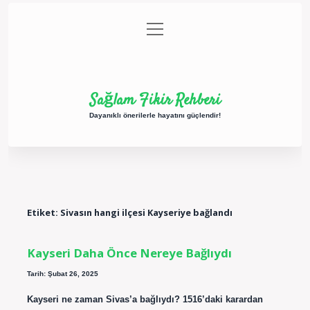
menüyü
Anasayfa
Gizlilik Politikası
Yasal Uyarı
aç
Hakkımızda
Sağlam Fikir Rehberi
Dayanıklı önerilerle hayatını güçlendir!
Etiket:
Sivasın hangi ilçesi Kayseriye bağlandı
Kayseri Daha Önce Nereye Bağlıydı
Tarih: Şubat 26, 2025
Kayseri ne zaman Sivas’a bağlıydı? 1516’daki karardan