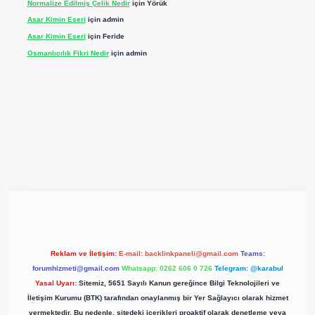
Normalize Edilmiş Çelik Nedir
için
Yörük
Asar Kimin Eseri
için
admin
Asar Kimin Eseri
için
Feride
Osmanlıcılık Fikri Nedir
için
admin
pergir.net/
Reklam ve İletişim:
E-mail:
backlinkpaneli@gmail.com
Teams:
forumhizmeti@gmail.com
Whatsapp: 0262 606 0 726
Telegram: @karabul
Yasal Uyarı:
Sitemiz, 5651 Sayılı Kanun gereğince Bilgi Teknolojileri ve
İletişim Kurumu (BTK) tarafından onaylanmış bir Yer Sağlayıcı olarak hizmet
vermektedir. Bu nedenle, sitedeki içerikleri proaktif olarak denetleme veya