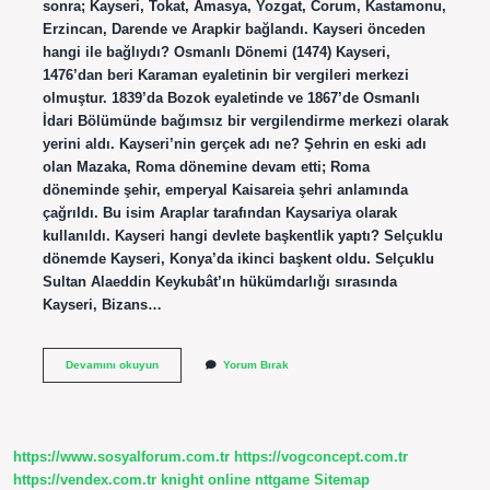
sonra; Kayseri, Tokat, Amasya, Yozgat, Corum, Kastamonu,
Erzincan, Darende ve Arapkir bağlandı. Kayseri önceden
hangi ile bağlıydı? Osmanlı Dönemi (1474) Kayseri,
1476’dan beri Karaman eyaletinin bir vergileri merkezi
olmuştur. 1839’da Bozok eyaletinde ve 1867’de Osmanlı
İdari Bölümünde bağımsız bir vergilendirme merkezi olarak
yerini aldı. Kayseri’nin gerçek adı ne? Şehrin en eski adı
olan Mazaka, Roma dönemine devam etti; Roma
döneminde şehir, emperyal Kaisareia şehri anlamında
çağrıldı. Bu isim Araplar tarafından Kaysariya olarak
kullanıldı. Kayseri hangi devlete başkentlik yaptı? Selçuklu
dönemde Kayseri, Konya’da ikinci başkent oldu. Selçuklu
Sultan Alaeddin Keykubât’ın hükümdarlığı sırasında
Kayseri, Bizans…
Kayseri
Devamını okuyun
Yorum Bırak
Daha
Önce
Nereye
Bağlıydı
https://www.sosyalforum.com.tr
https://vogconcept.com.tr
https://vendex.com.tr
knight online
nttgame
Sitemap