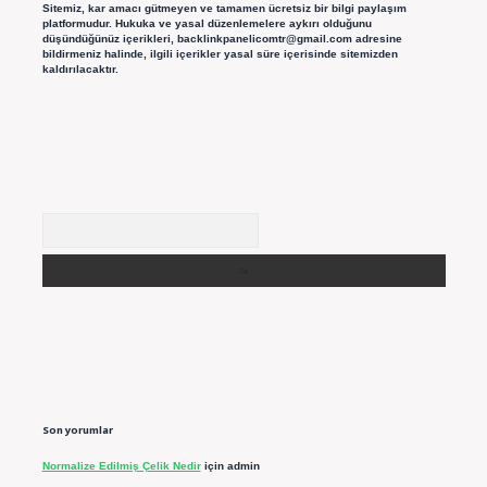
Sitemiz, kar amacı gütmeyen ve tamamen ücretsiz bir bilgi paylaşım
platformudur. Hukuka ve yasal düzenlemelere aykırı olduğunu
düşündüğünüz içerikleri,
backlinkpanelicomtr@gmail.com
adresine
bildirmeniz halinde, ilgili içerikler yasal süre içerisinde sitemizden
kaldırılacaktır.
Arama
Son yorumlar
Normalize Edilmiş Çelik Nedir
için
admin