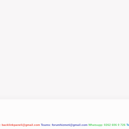
l:
backlinkpaneli@gmail.com
Teams:
forumhizmeti@gmail.com
Whatsapp: 0262 606 0 726
T