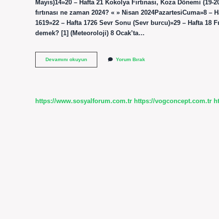
Mayıs)14»20 – Hafta 21 Kokolya Fırtınası, Koza Dönemi (19-20 
fırtınası ne zaman 2024? « » Nisan 2024PazartesiCuma»8 – Haft
1619»22 – Hafta 1726 Sevr Sonu (Sevr burcu)»29 – Hafta 18 Fır
demek? [1] (Meteoroloji) 8 Ocak’ta…
Zemheri
Devamını okuyun
Yorum Bırak
Fırtınası
Ne
Zaman
Olur
https://www.sosyalforum.com.tr
https://vogconcept.com.tr
h