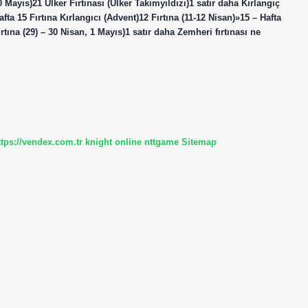
Mayıs)21 Ülker Fırtınası (Ülker Takımyıldızı)1 satır daha Kırlangıç
a 15 Fırtına Kırlangıcı (Advent)12 Fırtına (11-12 Nisan)»15 – Hafta
tına (29) – 30 Nisan, 1 Mayıs)1 satır daha Zemheri fırtınası ne
ttps://vendex.com.tr
knight online
nttgame
Sitemap