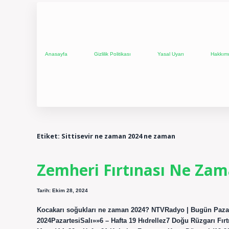
Anasayfa
Gizlilik Politikası
Yasal Uyarı
Hakkım
Etiket:
Sittisevir ne zaman 2024 ne zaman
Zemheri Fırtınası Ne Zam
Tarih: Ekim 28, 2024
Kocakarı soğukları ne zaman 2024? NTVRadyo | Bugün Pazarte
2024PazartesiSalı»»6 – Hafta 19 Hıdrellez7 Doğu Rüzgarı Fırt