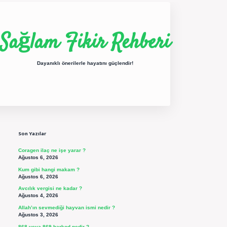
Sağlam Fikir Rehberi
Dayanıklı önerilerle hayatını güçlendir!
Sidebar
ilbet yeni giriş
betexper güncel giriş
https://betexpergir.net/
Son Yazılar
Coragen ilaç ne işe yarar ?
Ağustos 6, 2026
Kum gibi hangi makam ?
Ağustos 6, 2026
Avcılık vergisi ne kadar ?
Ağustos 4, 2026
Allah’ın sevmediği hayvan ismi nedir ?
Ağustos 3, 2026
868 veya 869 barkod nedir ?