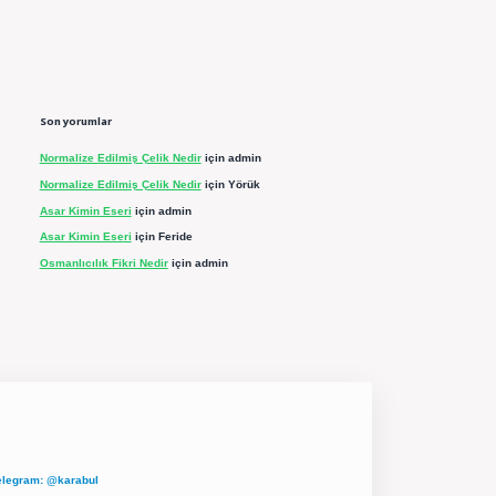
Son yorumlar
Normalize Edilmiş Çelik Nedir
için
admin
Normalize Edilmiş Çelik Nedir
için
Yörük
Asar Kimin Eseri
için
admin
Asar Kimin Eseri
için
Feride
Osmanlıcılık Fikri Nedir
için
admin
elegram: @karabul