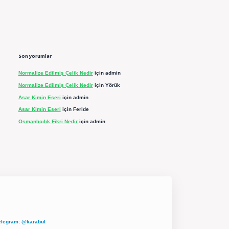
Son yorumlar
Normalize Edilmiş Çelik Nedir
için
admin
Normalize Edilmiş Çelik Nedir
için
Yörük
Asar Kimin Eseri
için
admin
Asar Kimin Eseri
için
Feride
Osmanlıcılık Fikri Nedir
için
admin
elegram: @karabul