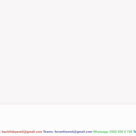
l:
backlinkpaneli@gmail.com
Teams:
forumhizmeti@gmail.com
Whatsapp: 0262 606 0 726
T