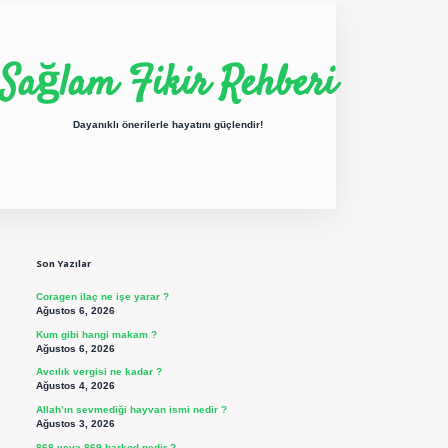
Sağlam Fikir Rehberi
Dayanıklı önerilerle hayatını güçlendir!
Sidebar
ilbet yeni giriş
betexper güncel giriş
https://betexpergir.net/
Son Yazılar
Coragen ilaç ne işe yarar ?
Ağustos 6, 2026
Kum gibi hangi makam ?
Ağustos 6, 2026
Avcılık vergisi ne kadar ?
Ağustos 4, 2026
Allah’ın sevmediği hayvan ismi nedir ?
Ağustos 3, 2026
868 veya 869 barkod nedir ?