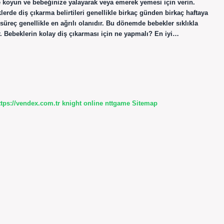
e koyun ve bebeğinize yalayarak veya emerek yemesi için verin.
rde diş çıkarma belirtileri genellikle birkaç günden birkaç haftaya
 süreç genellikle en ağrılı olanıdır. Bu dönemde bebekler sıklıkla
r. Bebeklerin kolay diş çıkarması için ne yapmalı? En iyi…
ttps://vendex.com.tr
knight online
nttgame
Sitemap