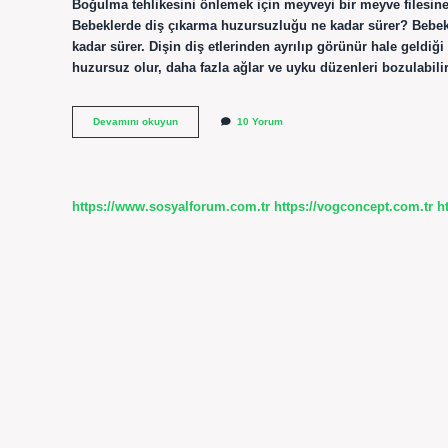
Boğulma tehlikesini önlemek için meyveyi bir meyve filesin
Bebeklerde diş çıkarma huzursuzluğu ne kadar sürer? Bebekle
kadar sürer. Dişin diş etlerinden ayrılıp görünür hale geldiği
huzursuz olur, daha fazla ağlar ve uyku düzenleri bozulabili
Bebekler
Devamını okuyun
10 Yorum
Diş
Çıkarırken
Ne
Rahatlatır
https://www.sosyalforum.com.tr
https://vogconcept.com.tr
h